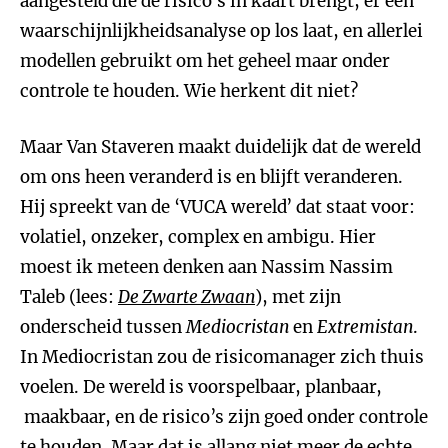
aangesteld die de risico’s in kaart brengt, er een
waarschijnlijkheidsanalyse op los laat, en allerlei
modellen gebruikt om het geheel maar onder
controle te houden. Wie herkent dit niet?
Maar Van Staveren maakt duidelijk dat de wereld
om ons heen veranderd is en blijft veranderen.
Hij spreekt van de ‘VUCA wereld’ dat staat voor:
volatiel, onzeker, complex en ambigu. Hier
moest ik meteen denken aan Nassim Nassim
Taleb (lees:
De Zwarte Zwaan
), met zijn
onderscheid tussen
Mediocristan
en
Extremistan
.
In Mediocristan zou de risicomanager zich thuis
voelen. De wereld is voorspelbaar, planbaar,
maakbaar, en de risico’s zijn goed onder controle
te houden. Maar dat is allang niet meer de echte