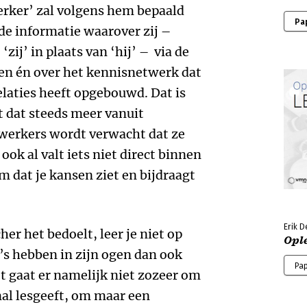
erker’ zal volgens hem bepaald
Pa
de informatie waarover zij –
zij’ in plaats van ‘hij’ – via de
ken én over het kennisnetwerk dat
relaties heeft opgebouwd. Dat is
t dat steeds meer vanuit
erkers wordt verwacht dat ze
ok al valt iets niet direct binnen
m dat je kansen ziet en bijdraagt
Erik D
r het bedoelt, leer je niet op
Opl
s hebben in zijn ogen dan ook
Pa
 gaat er namelijk niet zozeer om
nal lesgeeft, om maar een