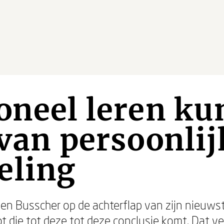
oneel leren kun
 van persoonlij
eling
roen Busscher op de achterflap van zijn nieuw
ot die tot deze tot deze conclusie komt. Dat v