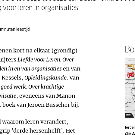
voor leren in organisaties.
 minuten leestijd
Boe
enen kort na elkaar (grondig)
uijters
Liefde voor Leren. Over
len in en van organisaties
en van
 Kessels,
Opleidingskunde
. Van
 goed werk. Over krachtige
nisatie
, eveneens van Manon
 boek van Jeroen Busscher bij.
gd waarom leren verandert,
Jeroe
grip ‘derde hersenhelft’. Het
De L