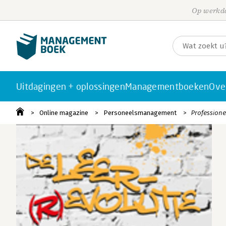
Op werkda
Uitdagingen + oplossingen
Managementboeken
Ove
Online magazine
Personeelsmanagement
Professione