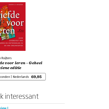
 Ruijters
de voor leren - Geheel
iene editie
69,95
bonden | Nederlands
k interessant
view |