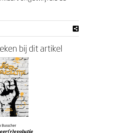
ken bij dit artikel
n Busscher
eer(r)evolutie