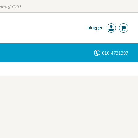
 vanaf €20
Inloggen
010-4731397
Personen
Trefwoorden