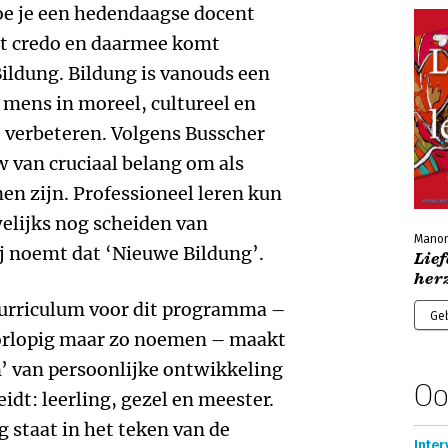
e je een hedendaagse docent
het credo en daarmee komt
Bildung. Bildung is vanouds een
s mens in moreel, cultureel en
e verbeteren. Volgens Busscher
w van cruciaal belang om als
en zijn. Professioneel leren kun
elijks nog scheiden van
Manon
j noemt dat ‘Nieuwe Bildung’.
Lief
herz
 curriculum voor dit programma –
Ge
voorlopig maar zo noemen – maakt
n’ van persoonlijke ontwikkeling
Oo
idt: leerling, gezel en meester.
g staat in het teken van de
Inter