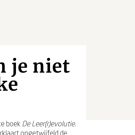
 je niet
ke
ste boek
De Leer(r)evolutie
.
erklaart ongetwijfeld de