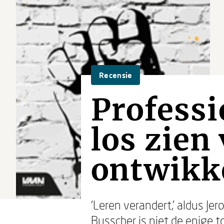
Recensie
Professi
los zien
ontwikk
‘Leren verandert,’ aldus Je
Busscher is niet de enige t