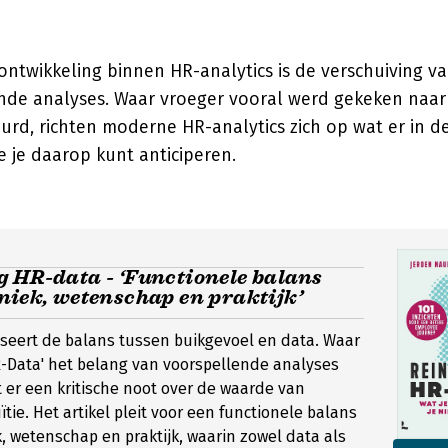
ontwikkeling binnen HR-analytics is de verschuiving v
nde analyses. Waar vroeger vooral werd gekeken naar 
urd, richten moderne HR-analytics zich op wat er in 
 je daarop kunt anticiperen.
g HR-data - ‘Functionele balans
niek, wetenschap en praktijk’
lyseert de balans tussen buikgevoel en data. Waar
-Data' het belang van voorspellende analyses
ft er een kritische noot over de waarde van
ïtie. Het artikel pleit voor een functionele balans
, wetenschap en praktijk, waarin zowel data als