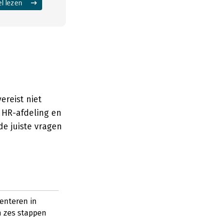
el lezen
ereist niet
 HR-afdeling en
de juiste vragen
enteren in
n zes stappen