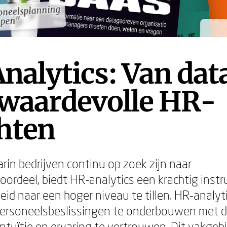
soneelsplanning
soneelsplanning
ppen"
ppen"
alytics: Van dat
 waardevolle HR-
hten
arin bedrijven continu op zoek zijn naar
oordeel, biedt HR-analytics een krachtig ins
eid naar een hoger niveau te tillen. HR-analyt
ersoneelsbeslissingen te onderbouwen met da
intuïtie en ervaring te vertrouwen. Dit vakgeb