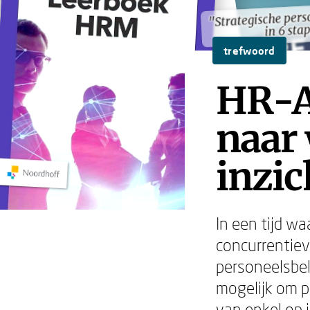
"Strategische per
"Strategische per
in 6 sta
in 6 sta
trefwoord
HR-An
naar
inzic
In een tijd wa
concurrentiev
personeelsbel
mogelijk om p
van enkel op 