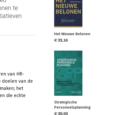
onen te
tiatieven
Het Nieuwe Belonen
€ 32,16
eren van HR-
e doelen van de
 maken; het
en die echte
Strategische
Personeelsplanning
€ 39,95