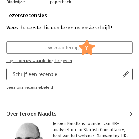
Bindwijze:
paperback
Aantal pagina's:
278
Uitgever:
LannooCampus
Lezersrecensies
Druk:
1
Verschijningsdatum:
9-4-2024
Wees de eerste die een lezersrecensie schrijft!
Hoofdrubriek:
Personeelsmanagement
?
Uw waardering
Log in om uw waardering te geven
Schrijf een recensie
Lees ons recensiebeleid
Over Jeroen Naudts
Jeroen Naudts is founder van HR-
analysebureau Starfish Consultancy, 
host van het webinar ‘Reinventing HR-