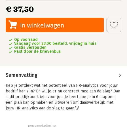
€ 37,50
In winkelwagen
Op voorraad
Vandaag voor 23:00 besteld, vrijdag in huis
Gratis verzonden
Past door de brievenbus
Samenvatting
Heb je ontdekt wat het potentieel van HR-analytics voor jouw
bedrijf kan zijn? En wil je er nu concreet mee aan de slag? Dan
is dit praktijkboek iets voor jou. Je leert hoe je in 6 stappen
een plan kan opmaken en uitvoeren om daadwerkelijk met
jouw HR-analytics aan de slag te gaan.\\\
'Impactvolle HR-analytics' is geen droog statistiekboek, maar
biedt een helder stappenplan waarmee elke HR-professional
personeelsplanning