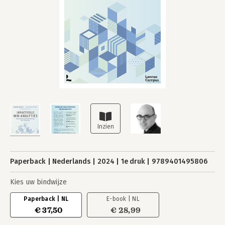
Paperback
Nederlands
2024
1e druk
9789401495806
Kies uw bindwijze
Paperback | NL
E-book | NL
€ 37,50
€ 28,99