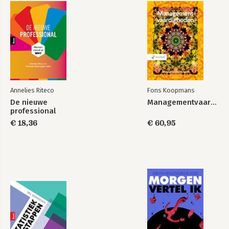
Case: Hoe Umicore met HR-data haar workforceplanning
flexibeler, effectiever en goedkoper maakte. 32
Wat zijn de onderdelen van een goede business case voor jouw
HR-analytics? 34
Hoe herken je een uitmuntende business case? 49
Case: Hoe Port of Antwerp-Bruges HR-analytics gebruikte als
kompas voor haar rekrutering 51
Op welke domeinen van HR kan ik een business case
toepassen? 61
Annelies Riteco
Fons Koopmans
Tien praktische inzichten 66
De nieuwe
Managementvaardigheden
professional
Stap 2:
€ 18,36
€ 60,95
Databronnen evalueren 69
Case: Hoe het Baloise Transformation Office (IT) hun overuren
en verlofplanning voorspelt dankzij een focus op datakwaliteit.
73
Op welke plekken zit jouw huidige HR-data verscholen? 75
Case: Hoe Randstad Group de kracht van HR-data benut voor
een impactvoller retentiebeleid 82
Vier parameters om de datakwaliteit te beoordelen 83
Hoe vertaal ik Diversiteit en Inclusie in data? 88
Case: Waarom medewerker Steve altijd spoorloos uit de