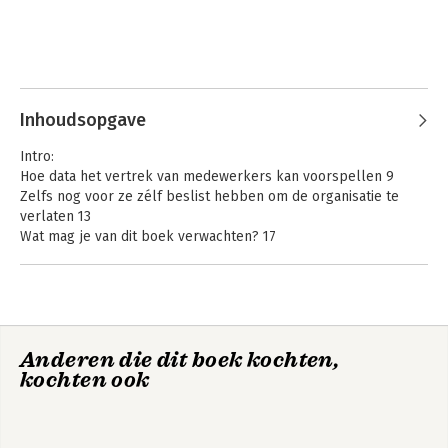
Inhoudsopgave
Intro:
Hoe data het vertrek van medewerkers kan voorspellen 9
Zelfs nog voor ze zélf beslist hebben om de organisatie te
verlaten 13
Wat mag je van dit boek verwachten? 17
Inspirerende praktijkcases uit België en Nederland 19
Dit is geen handboek statistiek 19
HR-data, HR-analytics of people analytics? What’s in a name?
20
Hoe kun je dit boek best lezen? 21
Anderen die dit boek kochten,
Case: Hoe een Europese spoormaatschappij meer dan 4 op 5
kochten ook
vertrekkers juist voorspelde 23
Stap 1:
Businesscase afbakenen 27