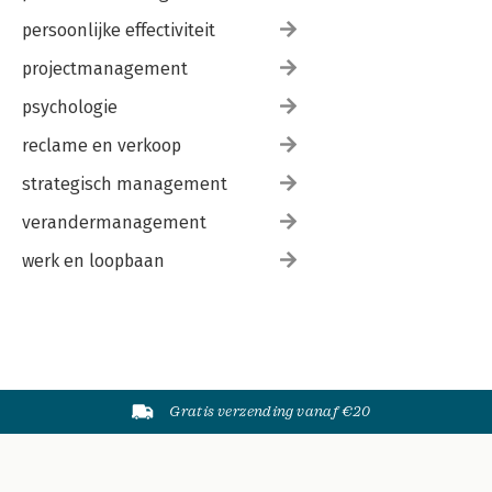
Dank 271
persoonlijke effectiviteit
Verwijzingen 273
Wat anderen zeggen over Impactvolle HR-analytics 275
projectmanagement
psychologie
reclame en verkoop
strategisch management
verandermanagement
werk en loopbaan
Gratis verzending vanaf €20