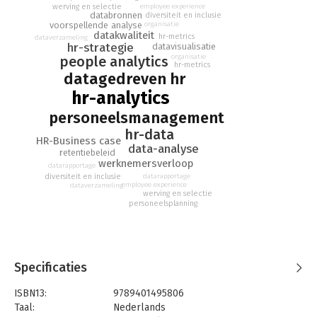
aan de slag kan, ondersteund met verschillende cases uit de
werving en selectie
employee experience
databronnen
diversiteit en inclusie
praktijk. Laat dit boek je gids zijn op weg naar een
voorspellende analyse
organisatie
geoptimaliseerd HR-beleid met de kracht van data.
datakwaliteit
hr-metrics
dataverzameling
hr-strategie
datavisualisatie
organisatie
people analytics
hr-metrics
datagedreven hr
hr-analytics
personeelsmanagement
hr-data
HR-Business case
data-analyse
retentiebeleid
werknemersverloop
datarapportage
diversiteit en inclusie
datarapportage
employee experience
dataverzameling
werving en selectie
personeelsplanning
Specificaties
ISBN13:
9789401495806
Taal:
Nederlands