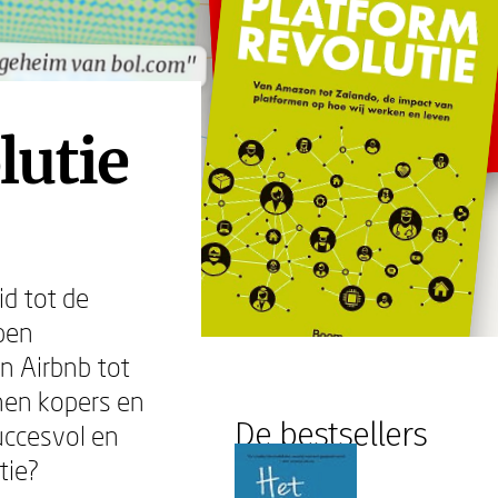
 geheim van bol.com"
 geheim van bol.com"
lutie
d tot de
pen
n Airbnb tot
nen kopers en
De bestsellers
uccesvol en
tie?