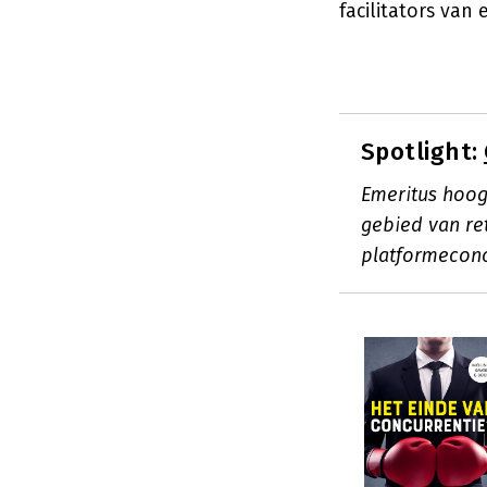
facilitators van
Spotlight:
Emeritus hoog
gebied van ret
platformecon