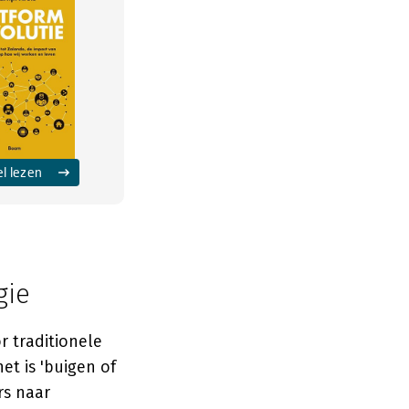
el lezen
gie
 traditionele
et is 'buigen of
rs naar