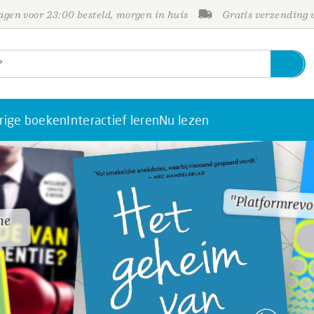
gen voor 23:00 besteld, morgen in huis
Gratis verzending
rige boeken
Interactief leren
Nu lezen
"Platformrevo
"Platformrevo
ne
ne