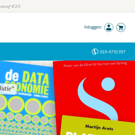
 vanaf €20
Inloggen
010-4731397
Personen
Trefwoorden
lutie"
lutie"