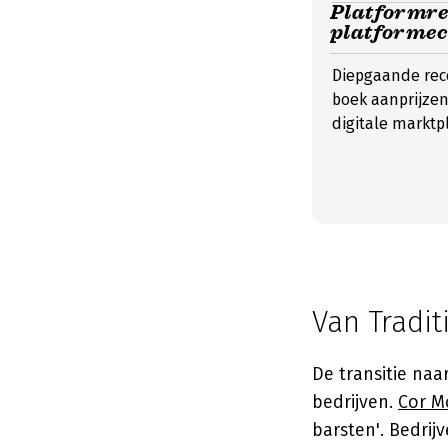
Platformrev
platformec
Diepgaande rece
boek aanprijzen
digitale markt
Van Tradit
De transitie na
bedrijven.
Cor M
barsten'. Bedri