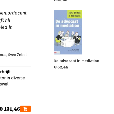
€ 47,95
seniordocent
t hij
ied in
omas
Sven Zebel
De advocaat in mediation
€ 52,44
hrijft
tor in diverse
zowel
€ 131,46