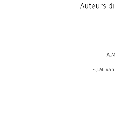
Auteurs di
A.M
E.J.M. va