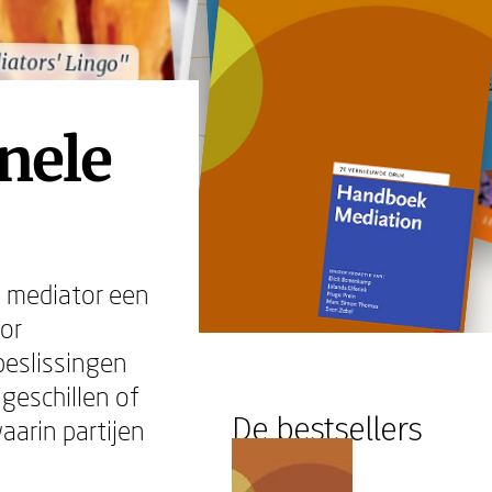
ators' Lingo"
ators' Lingo"
nele
de mediator een
oor
beslissingen
 geschillen of
De bestsellers
aarin partijen