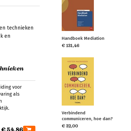
en technieken
jk en
Handboek Mediation
€ 131,46
chnieken
iding voor
aring als
n
tijk.
Verbindend
communiceren, hoe dan?
€ 32,00
€ 54,86