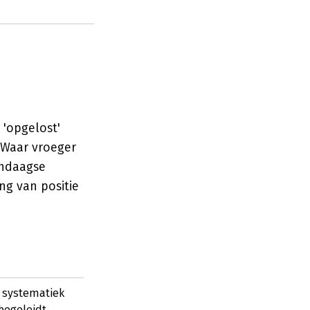
 'opgelost'
 Waar vroeger
endaagse
ng van positie
n systematiek
begeleidt