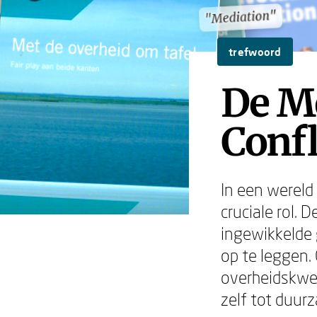
"Mediation"
"Mediation"
trefwoord
De Me
Conf
In een wereld 
cruciale rol. 
ingewikkelde 
op te leggen. 
overheidskwes
zelf tot duu