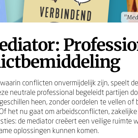
"Medi
"Medi
diator: Professio
lictbemiddeling
waarin conflicten onvermijdelijk zijn, speelt 
Deze neutrale professional begeleidt partijen d
geschillen heen, zonder oordelen te vellen of 
Of het nu gaat om arbeidsconflicten, zakelijke
ties: de mediator creëert een veilige ruimte w
rzame oplossingen kunnen komen.