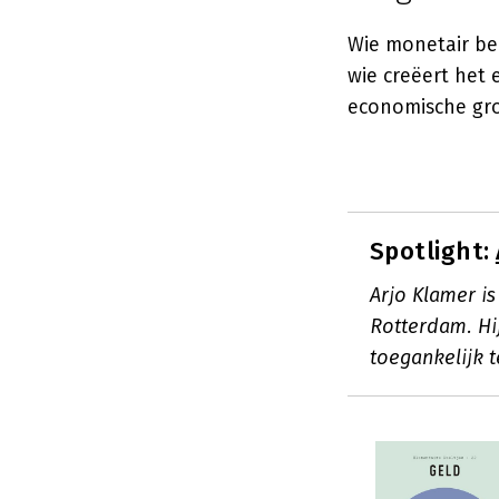
Wie monetair bel
wie creëert het 
economische gro
Spotlight:
Arjo Klamer i
Rotterdam. H
toegankelijk 