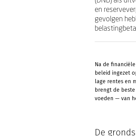
en reservever
gevolgen heb
belastingbeta
Na de financiël
beleid ingezet o
lage rentes en m
brengt de beste
voeden — van he
De grondsl