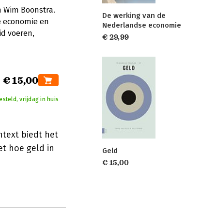
n Wim Boonstra.
De werking van de
de economie en
Nederlandse economie
id voeren,
€ 29,99
€ 15,00
teld, vrijdag in huis
text biedt het
et hoe geld in
Geld
€ 15,00