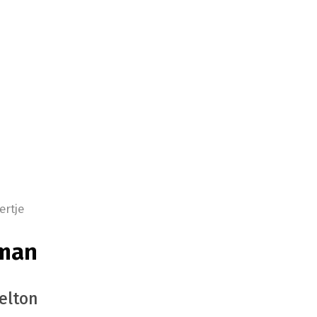
ertje
man
elton