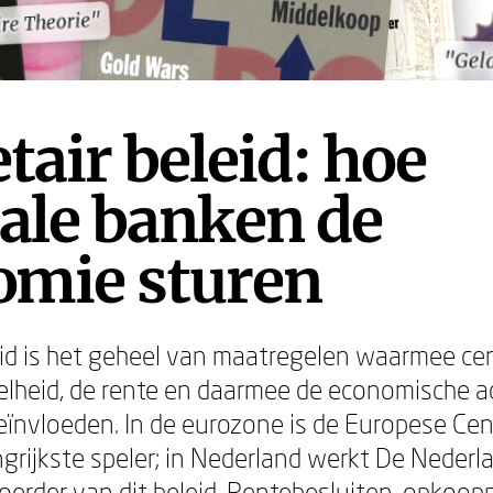
re Theorie"
re Theorie"
"Geld
"Geld
air beleid: hoe
ale banken de
omie sturen
id is het geheel van maatregelen waarmee ce
lheid, de rente en daarmee de economische ac
eïnvloeden. In de eurozone is de Europese Ce
ngrijkste speler; in Nederland werkt De Neder
voerder van dit beleid. Rentebesluiten, opkoo