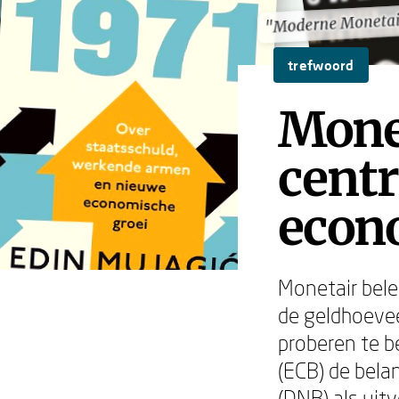
"Moderne Monetai
"Moderne Monetai
trefwoord
Monet
centr
econ
Monetair bele
de geldhoevee
proberen te b
(ECB) de bela
(DNB) als uit