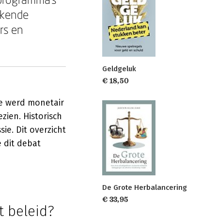
kkende
rs en
Geldgeluk
€ 18,50
ie werd monetair
zien. Historisch
ie. Dit overzicht
 dit debat
De Grote Herbalancering
€ 33,95
t beleid?