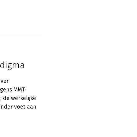
adigma
over
olgens MMT-
 de werkelijke
minder voet aan