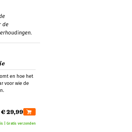
 de
r de
verhoudingen.
ie
komt en hoe het
ar voor wie de
n.
€ 29,99
is | Gratis verzonden