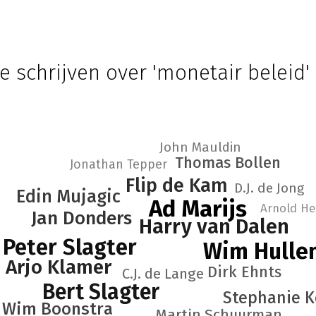
e schrijven over 'monetair beleid'
John Mauldin
Thomas Bollen
Jonathan Tepper
Flip de Kam
D.J. de Jong
Edin Mujagic
Ad Marijs
Arnold He
Jan Donders
Harry van Dalen
Peter Slagter
Wim Hulle
Arjo Klamer
Dirk Ehnts
C.J. de Lange
Bert Slagter
Stephanie K
Wim Boonstra
Martin Schuurman