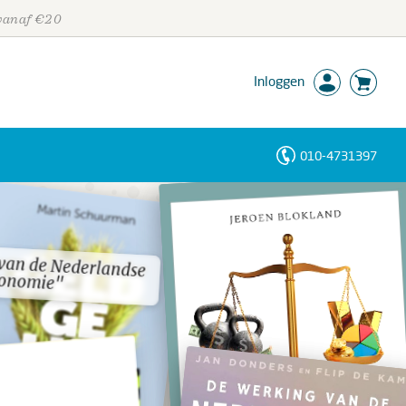
 vanaf €20
Inloggen
010-4731397
Personen
Trefwoorden
van de Nederlandse
van de Nederlandse
onomie"
onomie"