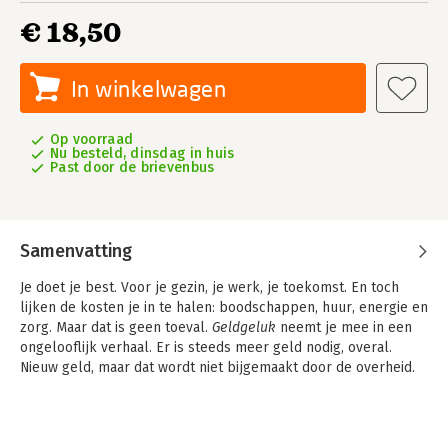
€ 18,50
In winkelwagen
Op voorraad
Nu besteld, dinsdag in huis
Past door de brievenbus
Samenvatting
Je doet je best. Voor je gezin, je werk, je toekomst. En toch
lijken de kosten je in te halen: boodschappen, huur, energie en
zorg. Maar dat is geen toeval.
Geldgeluk
neemt je mee in een
ongelooflijk verhaal. Er is steeds meer geld nodig, overal.
Nieuw geld, maar dat wordt niet bijgemaakt door de overheid.
Je leest het goed. Dat geld wordt bijgemaakt door onze
banken. Uit het niets.
In dit boek ontdek je dat dáárdoor de schulden oplopen, dat