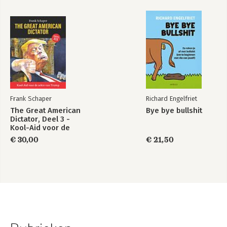
Frank Schaper
Richard Engelfriet
The Great American
Bye bye bullshit
Dictator, Deel 3 -
Kool-Aid voor de
sekte van Trump
€ 30,00
€ 21,50