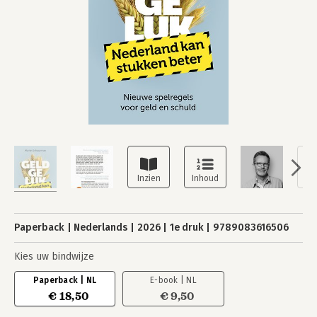
Paperback
Nederlands
2026
1e druk
9789083616506
Kies uw bindwijze
Paperback | NL
E-book | NL
€ 18,50
€ 9,50