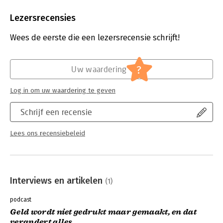
"In klare taal laat dit boek zien: Er zijn hoopvolle oplossingen!"
Aantal pagina's:
176
- Sandra Molenaar, directeur Consumentenbond
Uitgever:
Stukken Beter Uitgeverij
Lezersrecensies
Druk:
1
Verschijningsdatum:
4-2-2026
Wees de eerste die een lezersrecensie schrijft!
Hoofdrubriek:
Personal finance
?
Uw waardering
Log in om uw waardering te geven
Schrijf een recensie
Lees ons recensiebeleid
Interviews en artikelen
(1)
podcast
Geld wordt niet gedrukt maar gemaakt, en dat
verandert alles