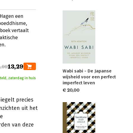
e Hagen een
t boeddhisme,
boek vertaalt
aktische
en.
13,29
8,99
Wabi sabi - De Japanse
wijsheid voor een perfect
eld, zaterdag in huis
imperfect leven
€ 20,00
iegelt precies
nzichten uit het
te
rden van deze