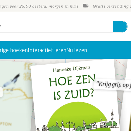
gen voor 23:00 besteld, morgen in huis
Gratis verzending
rige boeken
Interactief leren
Nu lezen
"Krijg grip op
"Krijg grip op
"
"