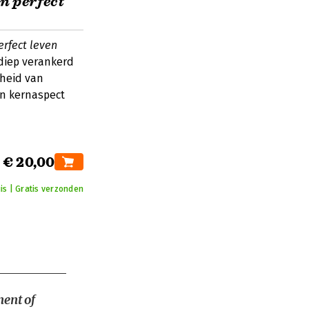
n perfect
erfect leven
diep verankerd
nheid van
en kernaspect
€ 20,00
is | Gratis verzonden
nent of