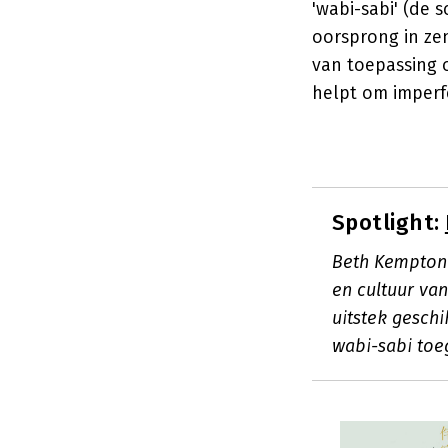
'wabi-sabi' (de 
oorsprong in zen
van toepassing o
helpt om imperf
Spotlight:
Beth Kempton 
en cultuur van
uitstek gesch
wabi-sabi toe