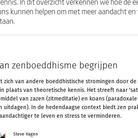
 kennis. In dit overzicht verkennen we hoe d
ons kunnen helpen om met meer aandacht en w
taan.
van zenboeddhisme begrijpen
t zich van andere boeddhistische stromingen door de
in plaats van theoretische kennis. Het streeft naar 'sat
 middel van zazen (zitmeditatie) en koans (paradoxale
n uitdagen). In de hedendaagse context biedt zen pra
andachtiger te leven en stress te verminderen.
Steve Hagen