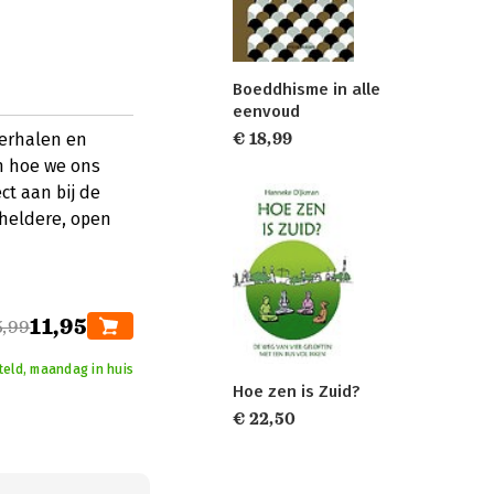
Boeddhisme in alle
eenvoud
€ 18,99
erhalen en
n hoe we ons
ct aan bij de
 heldere, open
11,95
5,99
teld, maandag in huis
Hoe zen is Zuid?
€ 22,50