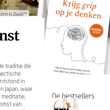
zen is Zuid?"
zen is Zuid?"
nst
 traditie die
hectische
ntstond in
in Japan, waar
De bestsellers
 meditatie,
komst van