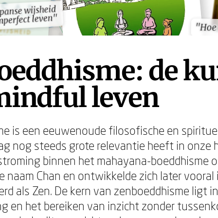
apanse wijsheid
apanse wijsheid
mperfect leven"
mperfect leven"
"Hoe 
"Hoe 
oeddhisme: de ku
indful leven
 is een eeuwenoude filosofische en spirituele
g nog steeds grote relevantie heeft in onze 
 stroming binnen het mahayana-boeddhisme o
e naam Chan en ontwikkelde zich later vooral 
rd als Zen. De kern van zenboeddhisme ligt in
ing en het bereiken van inzicht zonder tussen