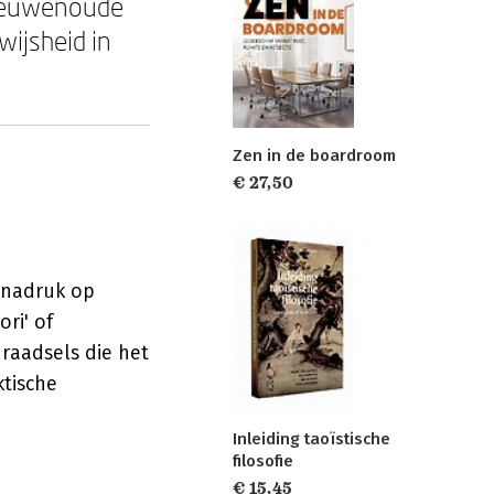
e eeuwenoude
ijsheid in
Zen in de boardroom
€ 27,50
 nadruk op
ori' of
 raadsels die het
ktische
Inleiding taoïstische
filosofie
€ 15,45