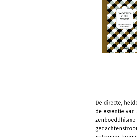
De directe, held
de essentie van 
zenboeddhisme i
gedachtenstroom