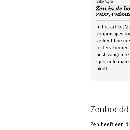
Sake Algra
Zen in de 
rust, ruimt
In het artikel '
zenprincipes t
verkent hoe med
leiders kunnen
beslissingen te
spirituele maar
biedt.
Zenboeddh
Zen heeft een d