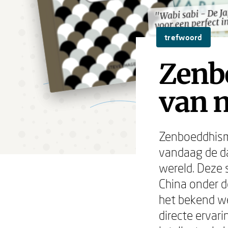
"Wabi sabi - De J
"Wabi sabi - De J
voor een perfect i
voor een perfect i
trefwoord
Zenb
van m
Zenboeddhisme
vandaag de da
wereld. Deze
China onder d
het bekend we
directe ervar