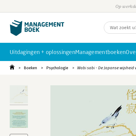
Op werkda
Uitdagingen + oplossingen
Managementboeken
Ove
Boeken
Psychologie
Wabi sabi - De Japanse wijsheid 