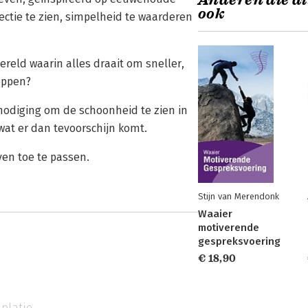
Anderen die di
ook
ectie te zien, simpelheid te waarderen
wereld waarin alles draait om sneller,
oppen?
tnodiging om de schoonheid te zien in
wat er dan tevoorschijn komt.
even toe te passen.
Stijn van Merendonk
Waaier
motiverende
gespreksvoering
€ 18,90