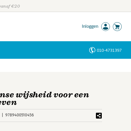
 vanaf €20
Inloggen
010-4731397
Personen
Trefwoorden
nse wijsheid voor een
even
9789400510456