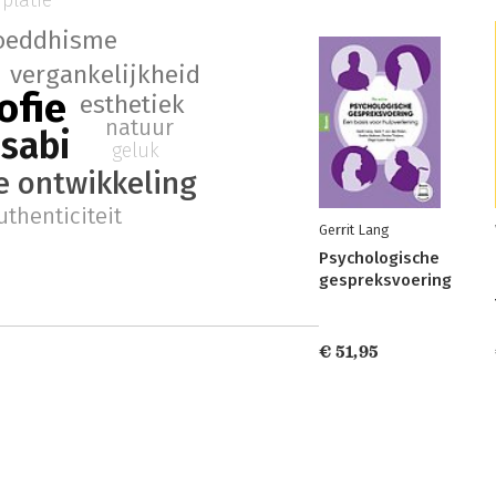
platie
oeddhisme
vergankelijkheid
ofie
esthetiek
natuur
sabi
geluk
e ontwikkeling
uthenticiteit
Gerrit Lang
Psychologische
gespreksvoering
€ 51,95