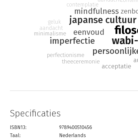
contem
contemplatie
mindfulness
zenb
japanse cultuur
geluk
filos
aandacht
eenvoud
minimalisme
wabi-
imperfectie
persoonlijk
perfectionisme
a
theeceremonie
acceptatie
Specificaties
ISBN13:
9789400510456
Taal:
Nederlands