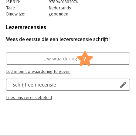
ISBN13:
9789401302074
Taal:
Nederlands
Bindwijze:
gebonden
Aantal pagina's:
176
Uitgever:
Gottmer Uitgevers Groep b.v.
Lezersrecensies
Druk:
15
Verschijningsdatum:
15-11-2018
Wees de eerste die een lezersrecensie schrijft!
Hoofdrubriek:
Religie
?
Uw waardering
Log in om uw waardering te geven
Schrijf een recensie
Lees ons recensiebeleid