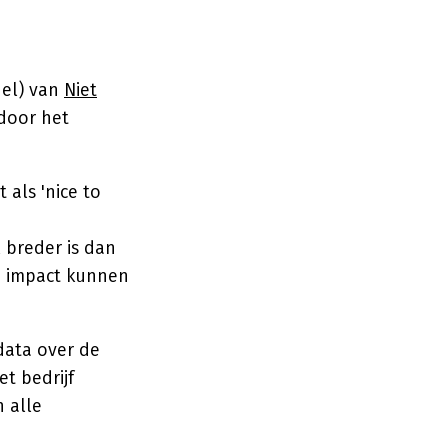
e
del) van
Niet
 door het
 als 'nice to
 breder is dan
te impact kunnen
data over de
et bedrijf
 alle