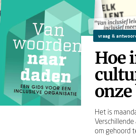
"Van inclusief le
"Van inclusief le
inclusief mee
inclusief mee
vraag & antwoor
Hoe i
cultu
onze 
Het is maanda
Verschillende
om gehoord te