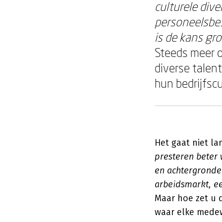
culturele dive
personeelsbes
is de kans gro
Steeds meer o
diverse talen
hun bedrijfscu
Het gaat niet la
presteren beter 
en achtergronden
arbeidsmarkt, e
Maar hoe zet u d
waar elke medew