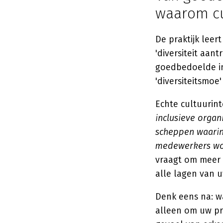
waarom cu
De praktijk leer
'diversiteit aant
goedbedoelde in
'diversiteitsmo
Echte cultuurin
inclusieve organ
scheppen waarin
medewerkers wor
vraagt om meer d
alle lagen van u
Denk eens na: wa
alleen om uw pre