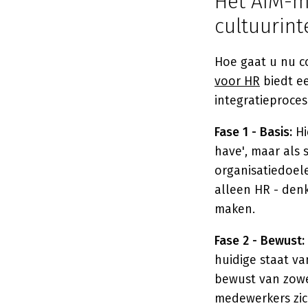
Het AIM-m
cultuurint
Hoe gaat u nu c
voor HR
biedt ee
integratieproces
Fase 1 - Basis:
Hi
have', maar als 
organisatiedoel
alleen HR - den
maken.
Fase 2 - Bewust:
huidige staat va
bewust van zowel
medewerkers zich