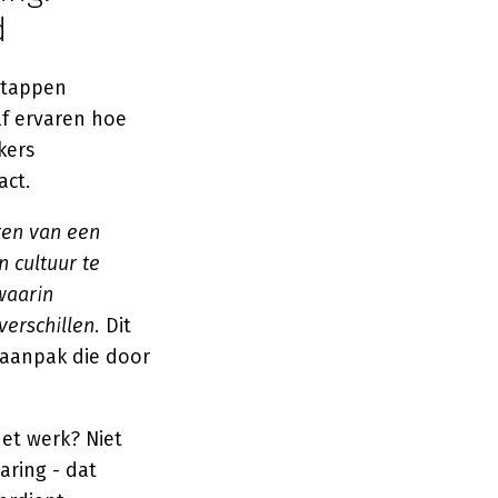
d
 stappen
elf ervaren hoe
kers
act.
ren van een
 cultuur te
waarin
erschillen.
Dit
 aanpak die door
het werk? Niet
aring - dat