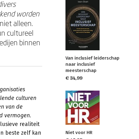
divers
erkend worden
iet alleen.
n cultureel
gedijen binnen
Van inclusief leiderschap
naar inclusief
meesterschap
€ 34,99
ganisaties
lende culturen
en van de
nd vermogen.
usieve realiteit
n beste zelf kan
Niet voor HR