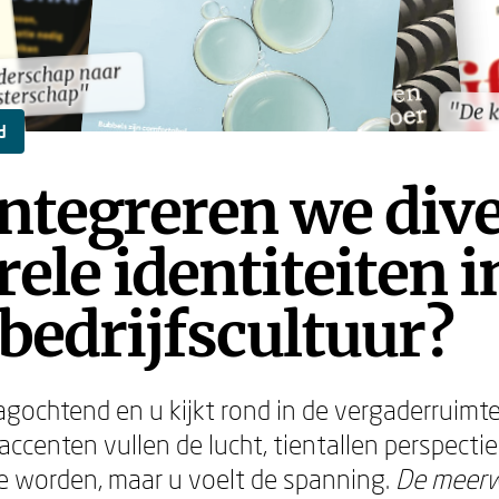
iderschap naar
iderschap naar
sterschap"
sterschap"
"De k
"De k
d
ntegreren we div
rele identiteiten i
bedrijfscultuur?
gochtend en u kijkt rond in de vergaderruimte
 accenten vullen de lucht, tientallen perspect
 worden, maar u voelt de spanning.
De meerw