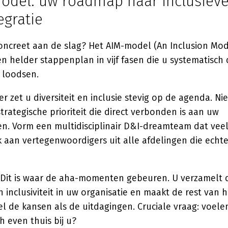
odel: uw roadmap naar inclusiev
egratie
oncreet aan de slag? Het AIM-model (An Inclusion Mo
n helder stappenplan in vijf fasen die u systematisch
 loodsen.
er zet u diversiteit en inclusie stevig op de agenda. Niet
strategische prioriteit die direct verbonden is aan uw
en. Vorm een multidisciplinair D&I-dreamteam dat veel
k aan vertegenwoordigers uit alle afdelingen die ech
Dit is waar de aha-momenten gebeuren. U verzamelt 
n inclusiviteit in uw organisatie en maakt de rest van h
 de kansen als de uitdagingen. Cruciale vraag: voelen
 even thuis bij u?