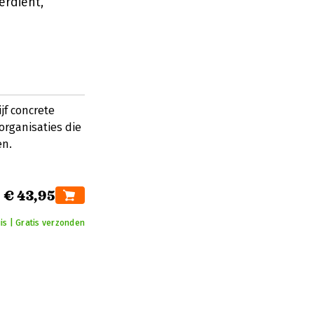
erdient,
jf concrete
organisaties die
en.
€ 43,95
is | Gratis verzonden