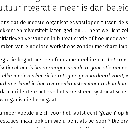
ltuurintegratie meer is dan belei
t ons dat de meeste organisaties vastlopen tussen de
rekken' en 'diversiteit laten gedijen'. U hebt wellicht z
itiatieven verzanden in bureaucratie of hoe medewer
e' raken van eindeloze workshops zonder merkbare imp
tegratie begint met een fundamenteel inzicht:
het creë
isatiecultuur is het vermogen van de organisatie om een
 elke medewerker zich prettig en gewaardeerd voelt, 
den erkend in hun overeenkomsten maar ook in hun v
an incidentele acties - het vereist een systematische
w organisatie heen gaat.
nneer voelde u zich voor het laatst echt 'gezien' op 
staties, maar ook om wie u bent als persoon? Die erv