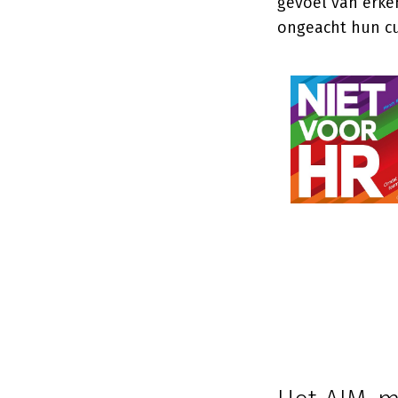
gevoel van erken
ongeacht hun cu