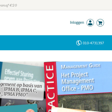
 vanaf €20
Inloggen
010-4731397
Personen
Trefwoorden
gement op basis van
 - IPMA B, IPMA C,
gement op basis van
 - IPMA B, IPMA C,
 , IPMA PMO"
 , IPMA PMO"