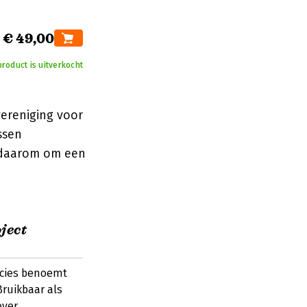
€ 49,00
product is uitverkocht
ereniging voor
ssen
n daarom om een
ject
ecies benoemt
ruikbaar als
over