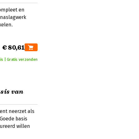
compleet en
 naslagwerk
kelen.
€ 80,61
is | Gratis verzonden
sis van
nt neerzet als
 Goede basis
ureerd willen