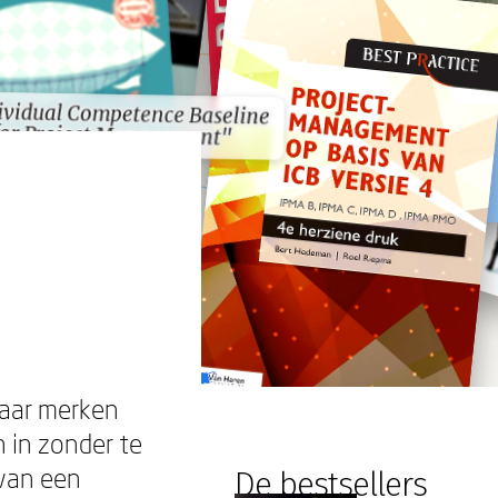
ividual Competence Baseline
ividual Competence Baseline
for Project Management"
for Project Management"
maar merken
 in zonder te
van een
De bestsellers