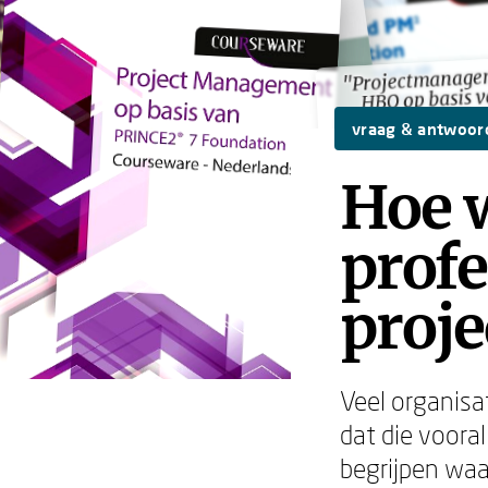
"Projectmanagem
"Projectmanagem
HBO op basis 
HBO op basis 
Theorie
Theorie
vraag & antwoor
Hoe 
profe
proj
Veel organis
dat die voora
begrijpen waa