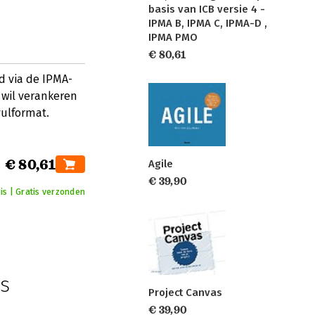
basis van ICB versie 4 -
IPMA B, IPMA C, IPMA-D ,
IPMA PMO
€ 80,61
d via de IPMA-
 wil verankeren
vulformat.
€ 80,61
Agile
€ 39,90
is | Gratis verzonden
s
Project Canvas
€ 39,90