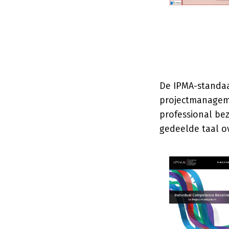
De IPMA-standaa
projectmanageme
professional be
gedeelde taal o