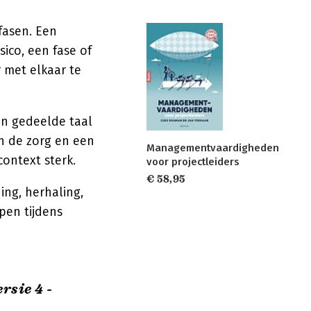
fasen. Een
ico, een fase of
 met elkaar te
een gedeelde taal
in de zorg en een
Managementvaardigheden
context sterk.
voor projectleiders
€ 58,95
ing, herhaling,
pen tijdens
rsie 4 -