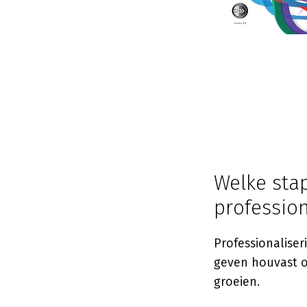
Welke sta
professio
Professionaliser
geven houvast 
groeien.