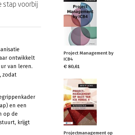
 stap voorbij
anisatie
Project Management by
aar ontwikkelt
ICB4
ur van leren.
€ 80,61
, zodat
begrippenkader
ap) en een
n op de
tuurt, krijgt
Projectmanagement op