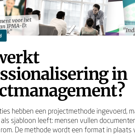
ent voor het
ent voor het
van IPMA-D:
van IPMA-D:
"Ind
"Ind
boek"
boek"
d
werkt
ssionalisering in
ectmanagement?
aties hebben een projectmethode ingevoerd, 
l als sjabloon leeft: mensen vullen documenten
rom. De methode wordt een format in plaats 