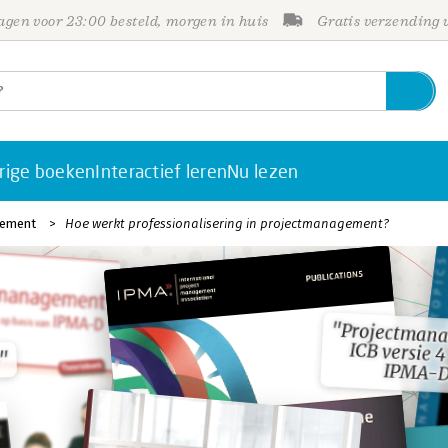
gen voor 23:00 besteld, morgen in huis
Gratis verzending
rige boeken
Interactief leren
Nu lezen
gement
Hoe werkt professionalisering in projectmanagement?
"Projectmana
ICB versie 4
"Projectmana
ICB versie 4
"
"
IPMA-D
IPMA-D