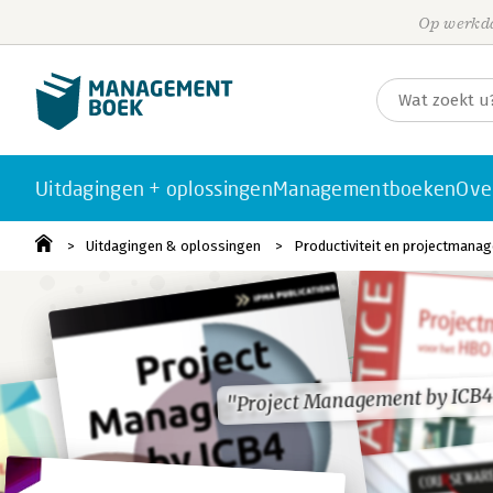
Op werkda
Uitdagingen + oplossingen
Managementboeken
Ove
Uitdagingen & oplossingen
Productiviteit en projectmana
"Project Management by ICB4
"Project Management by ICB4