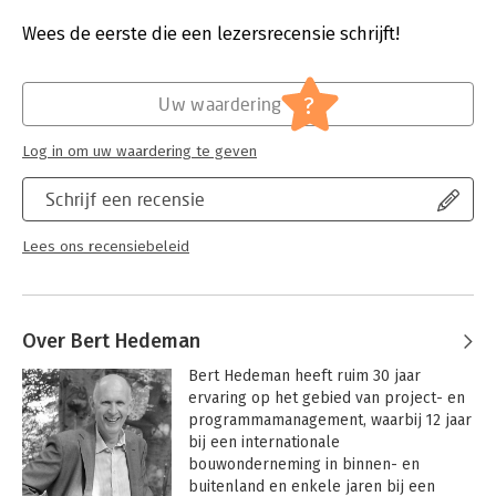
Druk:
1
Verschijningsdatum:
17-10-2023
Wees de eerste die een lezersrecensie schrijft!
Hoofdrubriek:
Projectmanagement
?
Uw waardering
Log in om uw waardering te geven
Schrijf een recensie
Lees ons recensiebeleid
Over Bert Hedeman
Bert Hedeman heeft ruim 30 jaar 
ervaring op het gebied van project- en 
programmamanagement, waarbij 12 jaar 
bij een internationale 
bouwonderneming in binnen- en 
buitenland en enkele jaren bij een 