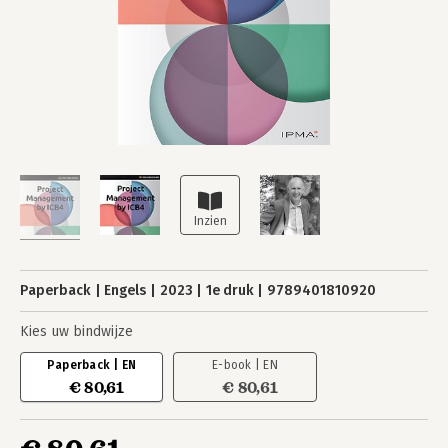
Paperback
Engels
2023
1e druk
9789401810920
Kies uw bindwijze
Paperback | EN
E-book | EN
€ 80,61
€ 80,61