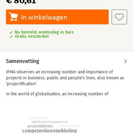
€ 80,61
In winkelwagen
Nu besteld, woensdag in huis
Gratis verzonden
Samenvatting
IPMA observes an increasing number and importance of
projects in business, public and people’s lives, also known as
'projectification'.
In the world of globalisation, an increasing number of
organisations are working project-based to cope with the
challenges of modern times. Especially now, society is on the
brink of such significant changes as global warming and
artificial intelligence. Projects drive the development of new
ipma certificering
stakeholdermanagement
products and services, expansions, new capabilities,
projectdefinitie
projectorganisatie
implementation of new strategies and new generations of
competentieontwikkeling