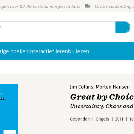
gen voor 23:00 besteld, morgen in huis
Gratis verzending
rige boeken
Interactief leren
Nu lezen
Jim Collins
,
Morten Hansen
Great by Choi
Uncertainty, Chaos and
Gebonden
Engels
2011
1e