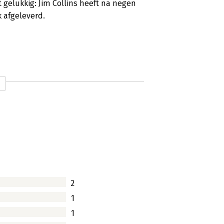
 gelukkig: Jim Collins heeft na negen
 afgeleverd.
 van de puzzel hoe bedrijven succesvol
schillende boeken geschreven, die
die hij onderzoekt. Het nieuwste boek
g met Morten Hansen, is opnieuw zo'n
ekeken naar hoe het komt dat sommige
 tijden: wat maakt dat ze overeind
2
1
1