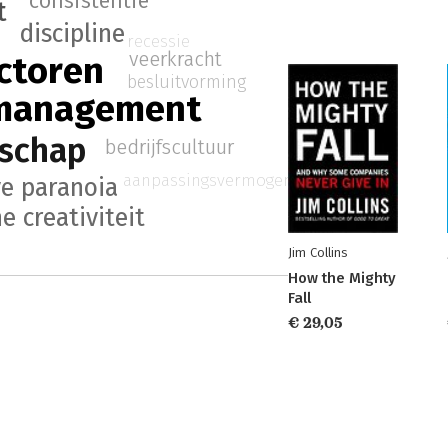
consistentie
t
discipline
recessie
veerkracht
ctoren
besluitvorming
 management
rschap
bedrijfscultuur
aanpassingsvermogen
e paranoia
e creativiteit
Jim Collins
How the Mighty
Fall
€ 29,05