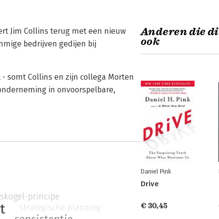
Anderen die di
eert Jim Collins terug met een nieuw
ook
mmige bedrijven gedijen bij
 - somt Collins en zijn collega Morten
 onderneming in onvoorspelbare,
Daniel Pink
Drive
skogel-principe
€ 30,45
t
strategische planning