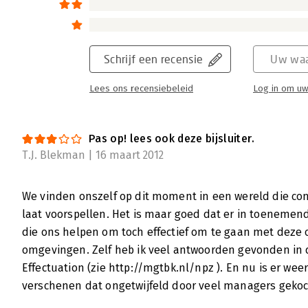
Calvinistische boodschap van dominee 
Hans van der Loo | 28 november 2011
Het verschijnen van een nieuw boek van ma
voor popliefhebbers ooit de komst van een p
Schrijf een recensie
Uw waa
gebeurtenis om reikhalzend naar uit te kijk
Lees ons recensiebeleid
Log in om uw
studie pakt Collins weer eens ouderwets uit
aansprekende metaforen, inspirerende case
managementconcepten. Net als zijn voorgan
Pas op! lees ook deze bijsluiter.
keer weer over ‘grootse’ bedrijven die hun c
T.J. Blekman | 16 maart 2012
laten. Dit lukt hen niet door toeval of puur 
aantal bewuste keuzes maken. Vandaar de tit
We vinden onszelf op dit moment in een wereld die comp
Lees verder
laat voorspellen. Het is maar goed dat er in toeneme
die ons helpen om toch effectief om te gaan met deze
omgevingen. Zelf heb ik veel antwoorden gevonden in 
Jim Collins: presteren in een recessie i
Effectuation (zie http://mgtbk.nl/npz ). En nu is er wee
Jeroen Ansink | 24 november 2011
verschenen dat ongetwijfeld door veel managers gekoc
In Great by Choice onderzoeken businessgoe
Morten Hansen waarom sommige bedrijven 