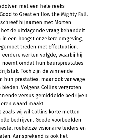
dolven met een hele reeks
tstekend boek dat maar liefst vijf
 Good to Great en How the Mighty Fall.
), schreef hij samen met Morten
 het de uitdagende vraag behandelt
n in een hoogst onzekere omgeving,
egemoet treden met Effectuation.
 eerdere werken volgde, waarbij hij
rs noemt omdat hun beursprestaties
rijfstak. Toch zijn de winnende
 om hun prestaties, maar ook vanwege
bieden. Volgens Collins vergroten
innende versus gemiddelde bedrijven
uderen waard maakt.
zoals wij wil Collins korte metten
lle bedrijven. Goede voorbeelden
ieste, roekeloze visionaire leiders en
alen. Aansprekend is ook het