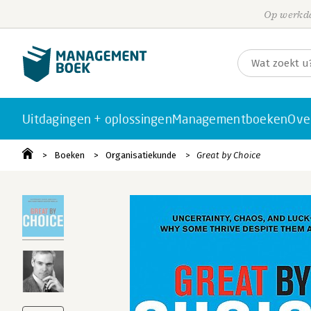
Op werkda
Uitdagingen + oplossingen
Managementboeken
Ove
Boeken
Organisatiekunde
Great by Choice