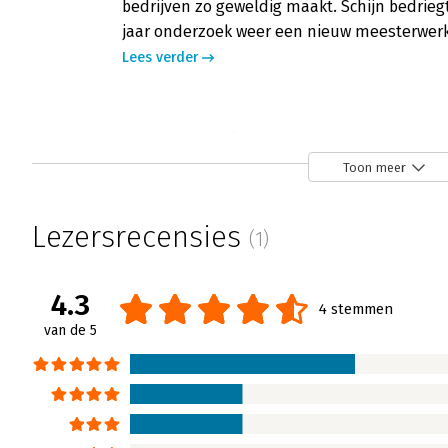
bedrijven zo geweldig maakt. Schijn bedriegt
jaar onderzoek weer een nieuw meesterwerk
Lees verder
Great by Choice
Carla Verwijs | 5 december 2011
Toon meer
Jim Collins onderzoekt al vele jaren stukjes
worden. Over die onderzoeken heeft hij ver
Lezersrecensies
(1)
minstens zo succesvol zijn als de bedrijven 
van Jim Collins, geschreven in samenwerkin
puzzelstukje. In 'Great by Choice' wordt g
4.3
4 stemmen
bedrijven gedijen in turbulente en onzekere
van de 5
blijven en zelfs groeien?
Lees verder