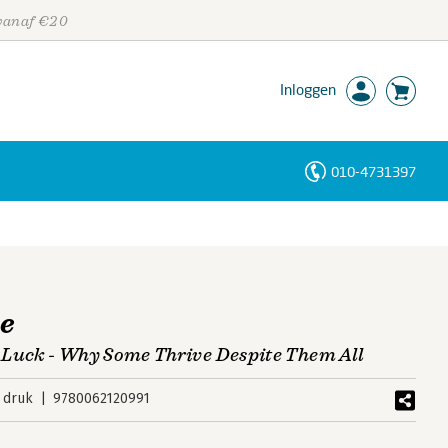
 vanaf €20
Inloggen
010-4731397
Personen
Trefwoorden
ce
 Luck - Why Some Thrive Despite Them All
 druk
9780062120991