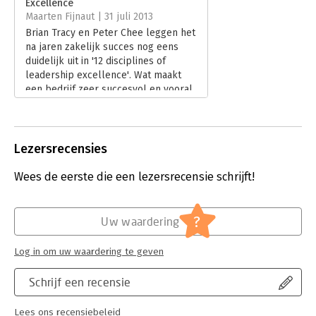
Excellence
Hoofdrubriek:
Leiderschap
Maarten Fijnaut | 31 juli 2013
Brian Tracy en Peter Chee leggen het
na jaren zakelijk succes nog eens
duidelijk uit in '12 disciplines of
leadership excellence'. Wat maakt
een bedrijf zeer succesvol en vooral,
wat moet gebeuren om binnen de
eigen organisatie deze winnende
disciplines door te voeren? Net als
vele andere boeken van Amerikaanse
Lezersrecensies
'succes-auteurs' bevat dit boek weer
enorm veel open deuren. De manier
Wees de eerste die een lezersrecensie schrijft!
waarop het boek is samengesteld is
echter een verademing.
Lees verder
?
Uw waardering
Log in om uw waardering te geven
Schrijf een recensie
Lees ons recensiebeleid