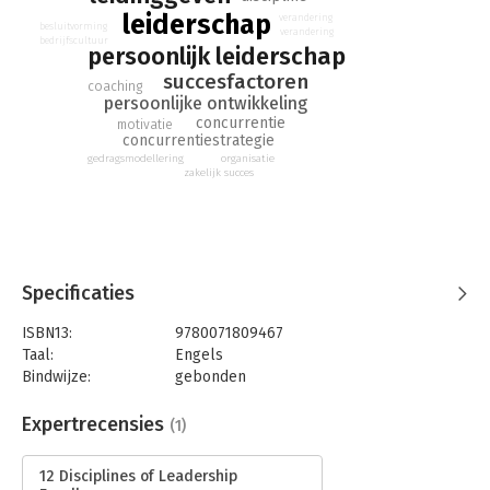
leiderschap
verandering
besluitvorming
verandering
bedrijfscultuur
persoonlijk leiderschap
succesfactoren
coaching
persoonlijke ontwikkeling
concurrentie
motivatie
concurrentiestrategie
gedragsmodellering
organisatie
zakelijk succes
Specificaties
ISBN13:
9780071809467
Taal:
Engels
Bindwijze:
gebonden
Aantal pagina's:
204
Uitgever:
McGraw-Hill
Expertrecensies
(1)
Druk:
1
Verschijningsdatum:
25-5-2013
12 Disciplines of Leadership