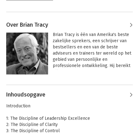
Over Brian Tracy
Brian Tracy is één van Amerika's beste 
zakelijke sprekers, een schrijver van 
bestsellers en een van de beste 
adviseurs en trainers ter wereld op het 
gebied van persoonlijke en 
professionele ontwikkeling. Hij bereikt 
elk jaar 250.000 mensen met 
onderwerpen die variëren van 
Andere boeken door Brian Tracy
persoonlijk succes en leiderschap tot 
effectief management, creativiteit en 
Inhoudsopgave
verkoop. Hij heeft meer dan 
vijfenveertig boeken geschreven en 
Introduction
meer dan driehonderdvijftig educatieve 
audio- en videoprogramma's 
1: The Discipline of Leadership Excellence
ontwikkeld. Veel van Brians werk is 
2: The Discipline of Clarity
vertaald en wordt in tweeënvijftig 
3: The Discipline of Control
landen gebruikt. 

4: The Discipline of Character