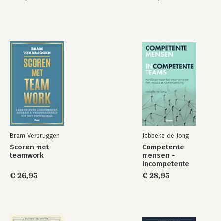
Bekijk alle boeken
Bram Verbruggen
Jobbeke de Jong
Scoren met
Competente
teamwork
mensen -
Incompetente
teams
€ 26,95
€ 28,95