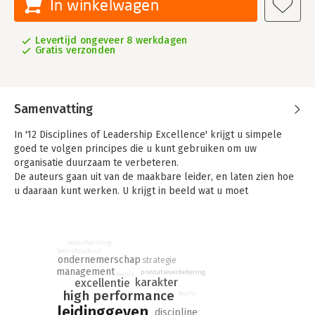
In winkelwagen
Levertijd ongeveer 8 werkdagen
Gratis verzonden
Samenvatting
In '12 Disciplines of Leadership Excellence' krijgt u simpele
goed te volgen principes die u kunt gebruiken om uw
organisatie duurzaam te verbeteren.
De auteurs gaan uit van de maakbare leider, en laten zien hoe
u daaraan kunt werken. U krijgt in beeld wat u moet
veranderen om een betere leider te worden. Het gaat om
disciplines als creativiteit, karakter, vechtlust, control en
helderheid, allemaal zaken waarover u in dit boek
besluitvorming
handreikingen krijgt.
bedrijfscultuur
ondernemerschap
strategie
management
prestatieverbetering
teams
karakter
excellentie
high performance
teams
leidinggeven
discipline