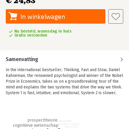
€ 24,83
In winkelwagen
Nu besteld, woensdag in huis
Gratis verzonden
Samenvatting
In the international bestseller, Thinking, Fast and Slow, Daniel
Kahneman, the renowned psychologist and winner of the Nobel
Prize in Economics, takes us on a groundbreaking tour of the
mind and explains the two systems that drive the way we think.
System 1 is fast, intuitive, and emotional; System 2 is slower,
more deliberative, and more logical. The impact of
overconfidence on corporate strategies, the difficulties of
predicting what will make us happy in the future, the profound
effect of cognitive biases on everything from playing the stock
prospecttheorie
market to planning our next vacation-each of these can be
rationaliteit
statistisch denken
cognitieve wetenschap
understood only by knowing how the two systems shape our
twee zelven