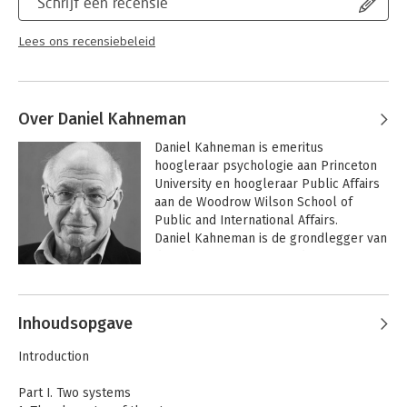
Schrijf een recensie
Lees verder
Lees ons recensiebeleid
Over Daniel Kahneman
Daniel Kahneman is emeritus 
hoogleraar psychologie aan Princeton 
University en hoogleraar Public Affairs 
aan de Woodrow Wilson School of 
Public and International Affairs.

Daniel Kahneman is de grondlegger van 
de gedragseconomie en de 
geluksstudies. Hij maakte korte metten 
Andere boeken door Daniel
met het idee van de rationeel 
Kahneman
calculerende mens die in zijn eigen 
Inhoudsopgave
voordeel handelt. Daarvoor in de plaats 
introduceerde hij de feilbare 
Introduction
menselijke psyche in de economie, 
gekenmerkt door gebrekkig 
Part I. Two systems
oordeelsvermogen in onzekere 