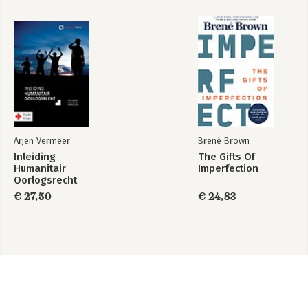
38. Thinking about life
Conclusions
Appendix A: Judgment under uncertainty
Appendix B: Choices, values, and frames
Notes
Acknowledgments
Index
Arjen Vermeer
Brené Brown
Inleiding
The Gifts Of
Humanitair
Imperfection
Oorlogsrecht
€ 27,50
€ 24,83