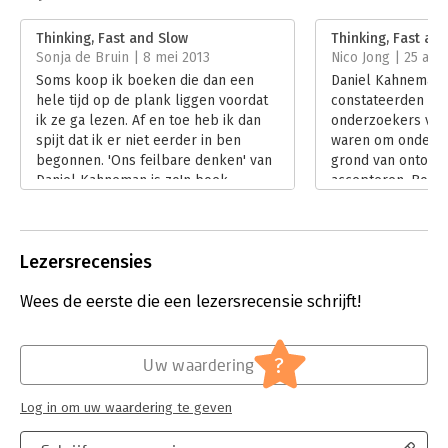
Druk:
1
Verschijningsdatum:
16-5-2012
Thinking, Fast and Slow
Thinking, Fast an
Sonja de Bruin | 8 mei 2013
Nico Jong | 25 apri
Hoofdrubriek:
Psychologie
Soms koop ik boeken die dan een
Daniel Kahneman 
hele tijd op de plank liggen voordat
constateerden dat 
ik ze ga lezen. Af en toe heb ik dan
onderzoekers veel
spijt dat ik er niet eerder in ben
waren om onderz
begonnen. 'Ons feilbare denken' van
grond van ontoere
Daniel Kahneman is zo'n boek.
accepteren. Boven
Lees verder
geneigd in hun ei
weinig waarnemin
Zij begonnen een 
Lezersrecensies
gaan of dat bij an
De resultaten van 
Wees de eerste die een lezersrecensie schrijft!
vastgelegd in 'Thi
slow'. Kahneman p
boek zijn inzichten
oordeelsvorming 
?
Uw waardering
die hij de afgelop
opdeed. Zijn alge
Log in om uw waardering te geven
dat ons denken va
stelselmatige fou