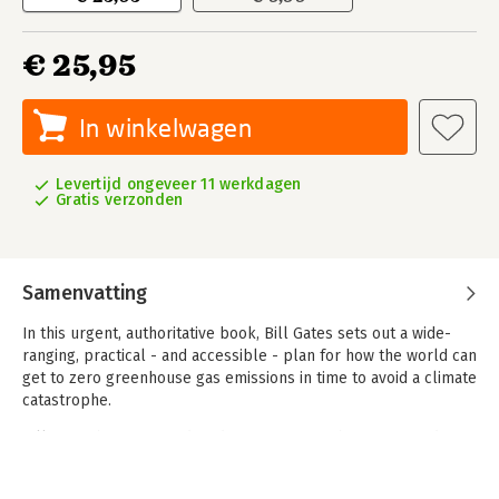
€ 25,95
In winkelwagen
Levertijd ongeveer 11 werkdagen
Gratis verzonden
Samenvatting
In this urgent, authoritative book, Bill Gates sets out a wide-
ranging, practical - and accessible - plan for how the world can
get to zero greenhouse gas emissions in time to avoid a climate
catastrophe.
Bill Gates has spent a decade investigating the causes and
effects of climate change. With the help of experts in the fields
of physics, chemistry, biology, engineering, political science,