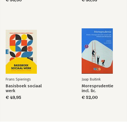
€ 56,50
€ 30,95
Frans Spierings
Jaap Buitink
Basisboek sociaal
Moresprudentie
werk
incl. lic.
€ 49,95
€ 52,00