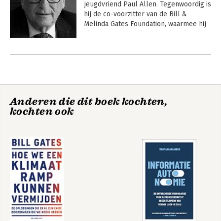
jeugdvriend Paul Allen. Tegenwoordig is 
hij de co-voorzitter van de Bill & 
Melinda Gates Foundation, waarmee hij 
al twintig jaar werkt aan mondiale 
gezondheids- en 
Andere boeken door Bill Gates
ontwikkelingskwesties, zoals 
pandemiepreventie, het uitroeien van 
ziekten en problemen op het gebied 
van water, sanitaire voorzieningen en 
hygiëne. Hij heeft drie kinderen.
Anderen die dit boek kochten,
kochten ook
How to Avoid a
Hoe we een
Climate Disaster
klimaatramp
kunnen vermijden