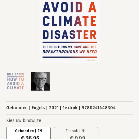
Gebonden
Engels
2021
1e druk
9780241448304
Kies uw bindwijze
Gebonden | EN
E-book | NL
€ 25,95
€ 9,99