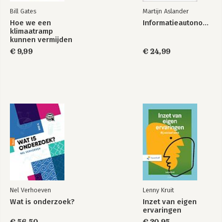
Bill Gates
Martijn Aslander
Hoe we een
Informatieautonomie
klimaatramp
kunnen vermijden
€ 9,99
€ 24,99
The Inner Game of
"Surely You`re
Tennis (50th
Joking, Mr.
Anniversary
Feynman!" –
Edition)
Adventures of a
Curious Character
Bekijk alle boeken
Nel Verhoeven
Lenny Kruit
Wat is onderzoek?
Inzet van eigen
ervaringen