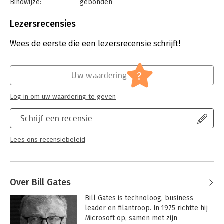
Bindwijze:
gebonden
Aantal pagina's:
272
Uitgever:
Allen Lane
Lezersrecensies
Druk:
1
Verschijningsdatum:
25-2-2021
Wees de eerste die een lezersrecensie schrijft!
Hoofdrubriek:
Mens en maatschappij
?
Uw waardering
Log in om uw waardering te geven
Schrijf een recensie
Lees ons recensiebeleid
Over Bill Gates
Bill Gates is technoloog, business 
leader en filantroop. In 1975 richtte hij 
Microsoft op, samen met zijn 