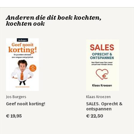
Section 3: One-Night Stand
Typical Tactics Damage Relationships and Long-Term Potential
Anderen die dit boek kochten,
Section 4: May Cause Headaches, Dizziness, and Internal
kochten ook
Bleeding
Typical Tactics Harm Reputations and Create Unintended
Consequences
Contrarian Primer
Pendulum Swing
References
About the Authors
Index
Jos Burgers
Klaas Kroezen
Geef nooit korting!
SALES. Oprecht &
ontspannen
€ 19,95
€ 22,50