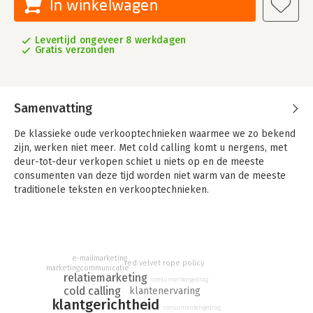
In winkelwagen
Levertijd ongeveer 8 werkdagen
Gratis verzonden
Samenvatting
De klassieke oude verkooptechnieken waarmee we zo bekend
zijn, werken niet meer. Met cold calling komt u nergens, met
deur-tot-deur verkopen schiet u niets op en de meeste
consumenten van deze tijd worden niet warm van de meeste
traditionele teksten en verkooptechnieken.
De verkoopbenadering in het boek 'The Contrarian Effect' is
totaal anders. Traditionele tactieken mislukken niet alleen, het
tegengestelde werkt vaak nog beter! Het klinkt misschien raar,
maar het is niet zomaar een idee; het is een benadering die
e-mailmarketing
echt werkt. In dit boekje ontdekt u hoe en wat u hiermee kunt
red velvet rope policy
marketingcommunicatie
bereiken.
relatiemarketing
consumentengedrag
cold calling
klantenervaring
klantgerichtheid
consumentengedrag