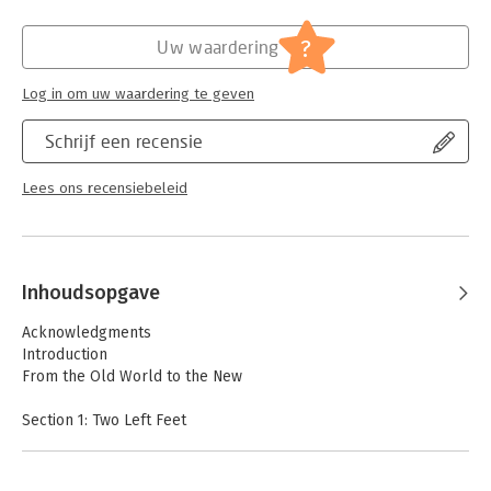
?
Uw waardering
Log in om uw waardering te geven
Schrijf een recensie
Lees ons recensiebeleid
Inhoudsopgave
Acknowledgments
Introduction
From the Old World to the New
Section 1: Two Left Feet
Typical Tactics Are Out of Sync with the Market
Section 2: Center of the Universe
Typical Tactics Are Focused on the Wrong Person