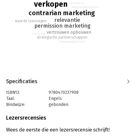
verkopen
marketing
doelgroepsegmentatie
contrarian marketing
relevantie
waarde toevoegen
permission marketing
vertrouwen opbouwen
marketing
strategische partnerschappen
doelgroepsegmentatie
Specificaties
ISBN13:
9780470237908
Taal:
Engels
Bindwijze:
gebonden
Aantal pagina's:
175
Uitgever:
John Wiley & Sons
Lezersrecensies
Druk:
1
Hoofdrubriek:
Reclame en verkoop
Wees de eerste die een lezersrecensie schrijft!