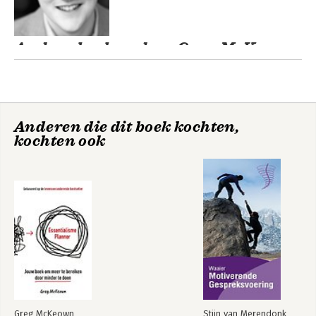
Andere boeken door Greg McKeown
Anderen die dit boek kochten,
kochten ook
Multipliers
Essentialisme
Greg McKeown
Stijn van Merendonk