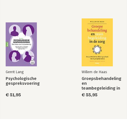
Gerrit Lang
Willem de Haas
Psychologische
Groepsbehandeling
gespreksvoering
en
teambegeleiding in
de zorg
€ 51,95
€ 55,95