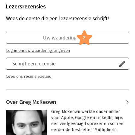
Uitgever:
Ebury Publishing
Lezersrecensies
Druk:
1
Hoofdrubriek:
Psychologie
Wees de eerste die een lezersrecensie schrijft!
?
Uw waardering
Log in om uw waardering te geven
Schrijf een recensie
Lees ons recensiebeleid
Over Greg McKeown
Greg McKeown werkte onder ander 
voor Apple, Google en LinkedIn, hij is 
een veelgevraagd spreker en schreef 
eerder de bestseller 'Multipliers'.