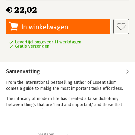
€ 22,02
In winkelwagen
Levertijd ongeveer 11 werkdagen
Gratis verzonden
Samenvatting
From the international bestselling author of Essentialism
comes a guide to makig the most important tasks effortless.
The intricacy of modern life has created a false dichotomy
between things that are 'hard and important,' and those that
are 'easy and trivial.' Everything has become so much harder
than it ought to be. But, Greg McKeown, bestselling author of
Essentialism, says, there is a third alternative. In Effortless, he
offers practical strategies for making the most vital tasks the
presteren
easiest ones.