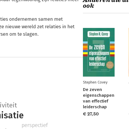
Anderen die di
ook
 acties ondernemen samen met
e nieuwe wereld zet relaties in het
rsen om te slagen.
Stephen Covey
De zeven
eigenschappen
van effectief
iviteit
leiderschap
isatie
€ 27,50
perspectief