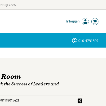
 vanaf €20
Inloggen
010-4731397
Personen
Trefwoorden
e Room
k the Success of Leaders and
781118015421