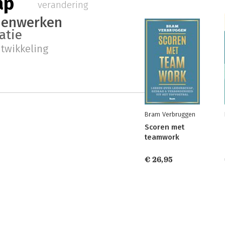
ap
verandering
enwerken
atie
ntwikkeling
Bram Verbruggen
Scoren met
teamwork
€ 26,95