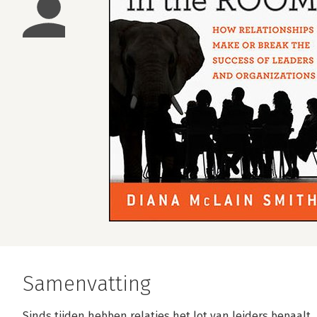
Samenvatting
Sinds tijden hebben relaties het lot van leiders bepaalt