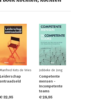
t boek kochten, kochten
Manfred Kets de Vries
Jobbeke de Jong
Leiderschap
Competente
ontraadseld
mensen -
Incompetente
teams
€ 32,95
€ 28,95