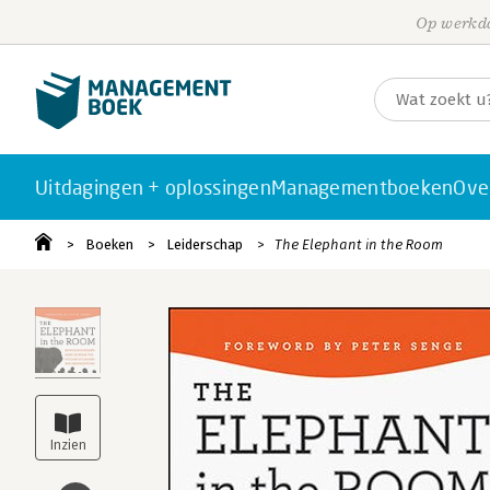
Op werkda
Uitdagingen + oplossingen
Managementboeken
Ove
Boeken
Leiderschap
The Elephant in the Room