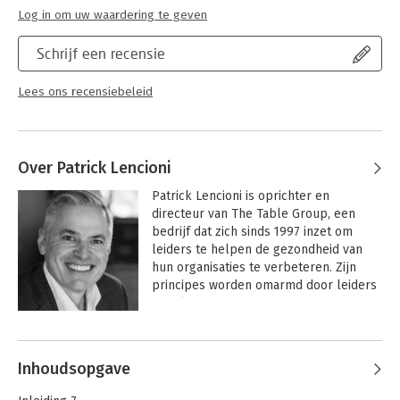
Log in om uw waardering te geven
Schrijf een recensie
Lees ons recensiebeleid
Over Patrick Lencioni
Patrick Lencioni is oprichter en 
directeur van The Table Group, een 
bedrijf dat zich sinds 1997 inzet om 
leiders te helpen de gezondheid van 
hun organisaties te verbeteren. Zijn 
principes worden omarmd door leiders 
wereldwijd en zijn overgenomen door 
allerlei soorten organisaties, waaronder 
Andere boeken door Patrick
multinationals, startups, professionele 
Lencioni
sportteams, het leger, non-
Inhoudsopgave
profitorganisaties, kerken en scholen.
