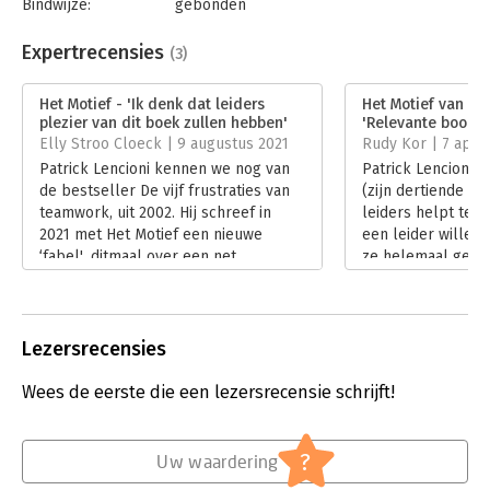
Bindwijze:
gebonden
Aantal pagina's:
192
Uitgever:
John Wiley & Sons
Expertrecensies
(3)
Druk:
1
Hoofdrubriek:
Leiderschap
Het Motief - 'Ik denk dat leiders
Het Motief van Pat
plezier van dit boek zullen hebben'
'Relevante boods
Elly Stroo Cloeck | 9 augustus 2021
Rudy Kor | 7 april
Patrick Lencioni kennen we nog van
Patrick Lencioni h
de bestseller De vijf frustraties van
(zijn dertiende 
teamwork, uit 2002. Hij schreef in
leiders helpt te 
2021 met Het Motief een nieuwe
een leider willen z
‘fabel', ditmaal over een net
ze helemaal geen l
benoemde CEO die zijn bedrijf
Hij doet dat door 
succesvoller wil maken. Hij krijgt
gesprekken tussen
hulp uit onverwachte hoek ...
CEO's weer te gev
Lees verder
Lees verder
Lezersrecensies
Wees de eerste die een lezersrecensie schrijft!
?
Uw waardering