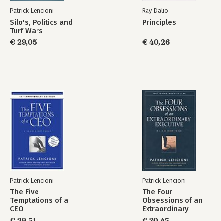
Nagerecht 84
Patrick Lencioni
Ray Dalio
Verwerken 86
Silo's, Politics and
Principles
Besliskunde 88
Turf Wars
De vijf frustraties
De 5 frustraties van
San diego 91
van teamwork
€ 29,05
teamwork -
€ 40,26
werkboek
De les
93
Introductie 95
De twee leiderschapsmotieven onderzoeken 99
De vijf verzuimen van beloningsgerichte leiders 103
Bekijk alle boeken
Imperfectie en waakzaamheid 123
De verrassende valkuil van plezier 125
Het einde van dienend leiderschap 126
Over de auteur 129
Over Quinter 130
Patrick Lencioni
Patrick Lencioni
The Five
The Four
Temptations of a
Obsessions of an
CEO
Extraordinary
Executive
€ 29,51
€ 30,45