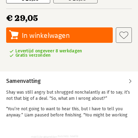
€ 29,05
In winkelwagen
Levertijd ongeveer 8 werkdagen
Gratis verzonden
Samenvatting
Shay was still angry but shrugged nonchalantly as if to say, it’s
not that big of a deal. “So, what am I wrong about?”
“You’re not going to want to hear this, but I have to tell you
anyway.” Liam paused before finishing. “You might be working
hard, but you’re not doing it for the company.”
“What the hell does that mean?” Shay wanted to know.
business novelle
moeilijke gesprekken