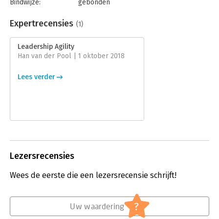
Bindwijze:
gebonden
Aantal pagina's:
256
Uitgever:
Routledge
Expertrecensies
(1)
Druk:
1
Verschijningsdatum:
26-9-2017
Leadership Agility
Han van der Pool | 1 oktober 2018
Hoofdrubriek:
Leiderschap
Lees verder
Lezersrecensies
Wees de eerste die een lezersrecensie schrijft!
?
Uw waardering