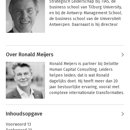
Strategisch Leiderschap bij TIAS, de 
business school van Tilburg University, 
en bij de Antwerp Management School, 
de business school van de Universiteit 
Antwerpen. Daarnaast is hij directeur 
van de Center for Strategy & 
Leadership.

Andere boeken door Ron Meyer
Hij is auteur van vele toonaangevende 
managementboeken en -artikelen, 
Over Ronald Meijers
waaronder 'Leadership Agility' (met 
Ronald Meijers is partner bij Deloitte 
Ronald Meijers) en 'Strategy: Process, 
Human Capital Consulting. Leiders 
Content, Context' (met Bob de Wit). 
helpen leiden, dat is wat Ronald 
Meyer werkt al 30 jaar aan 
dagelijks doet. Hij heeft meer dan 20 
managementvraagstukken als 
jaar bestuurlijke ervaring, vooral met 
consultant voor nationale en 
complexe internationale transformaties.
internationale bedrijven. 
Andere boeken door Ronald Meijers
Inhoudsopgave
Strategisch
Leadership Agility
management van
Voorwoord 13
publieke