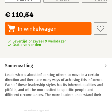
€ 110,54
In winkelwagen
Levertijd ongeveer 9 werkdagen
Gratis verzonden
Samenvatting
Leadership is about influencing others to move in a certain
direction and there are many ways of achieving this influence.
Each of these leadership styles has its inherent qualities and
pitfalls, and will be more suited to specific people and
different circumstances. The more leaders understand their
preferred leadership styles and are able to flexibly switch to
the most suitable style given the situation, the more effective
they will be. This book maps out ten sets of opposite
verandermanagement