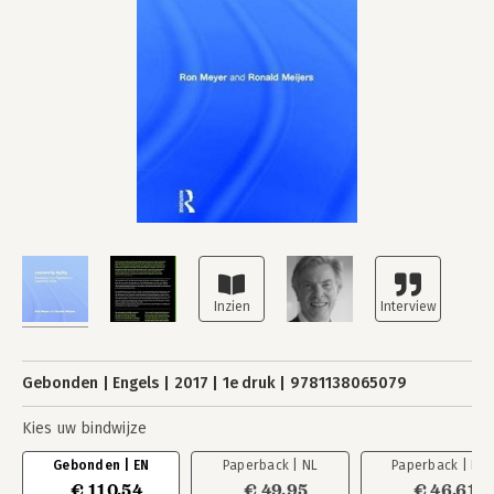
Gebonden
Engels
2017
1e druk
9781138065079
Kies uw bindwijze
Gebonden | EN
Paperback | NL
Paperback | EN
€ 110,54
€ 49,95
€ 46,61