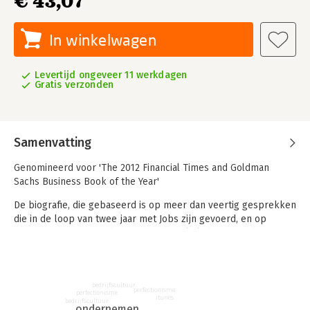
€ 43,07
In winkelwagen
Levertijd ongeveer 11 werkdagen
Gratis verzonden
Samenvatting
Genomineerd voor 'The 2012 Financial Times and Goldman
Sachs Business Book of the Year'
De biografie, die gebaseerd is op meer dan veertig gesprekken
die in de loop van twee jaar met Jobs zijn gevoerd, en op
interviews met meer dan honderd familieleden, vrienden,
vijanden, concurrenten en collega's, bevat een weergave van
het leven en de intense persoonlijkheid van een creatieve
ondernemer, wiens passie voor perfectie en tomeloze energie
bedrijfscultuur
zes industrieën compleet op hun kop hebben gezet: pc's,
perfectionisme
perfectionisme
itunes
films, muziek, telefoons, tablet-pc's en de uitgeefwereld.
bedrijfscultuur
ondernemen