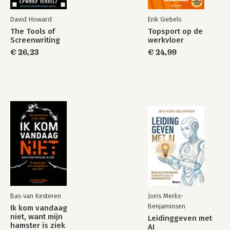
36. The iPhone: Three Revolutionary Products in One
37. Round Two: The Cancer Recurs
David Howard
Erik Giebels
38. The iPad: Into the Post-PC Era
The Tools of
Topsport op de
39. New Battles: And Echoes of Old Ones
Screenwriting
werkvloer
40. To Infinity: The Cloud, the Spaceship, and Beyond
€ 26,23
€ 24,99
41. Round Three: The Twilight Struggle
42. Legacy: The Brightest Heaven of Invention
Acknowledgments
Sources
Notes
Index
Bas van Kesteren
Joris Merks-
Benjaminsen
Ik kom vandaag
niet, want mijn
Leidinggeven met
hamster is ziek
AI