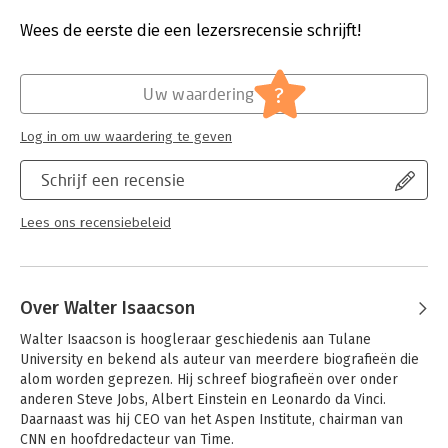
zowel inspiratiebron als waarschuwing en staat vol lessen over
Druk:
1
innovatie, karakter, leiderschap en waarden.
Verschijningsdatum:
1-1-2011
Wees de eerste die een lezersrecensie schrijft!
Hoofdrubriek:
Algemeen management
?
Uw waardering
Log in om uw waardering te geven
Schrijf een recensie
Lees ons recensiebeleid
Over Walter Isaacson
Walter Isaacson is hoogleraar geschiedenis aan Tulane 
University en bekend als auteur van meerdere biografieën die 
alom worden geprezen. Hij schreef biografieën over onder 
anderen Steve Jobs, Albert Einstein en Leonardo da Vinci. 
Daarnaast was hij CEO van het Aspen Institute, chairman van 
CNN en hoofdredacteur van Time.