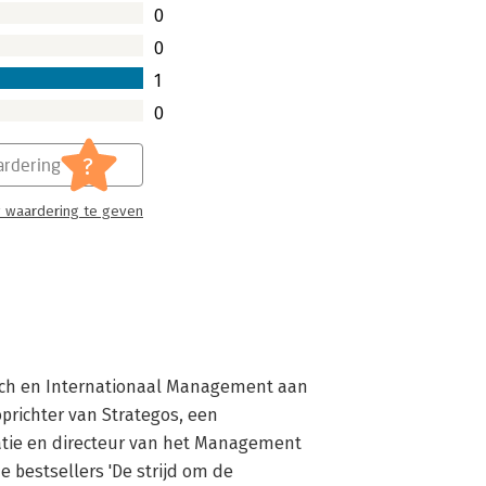
0
0
1
0
?
rdering
 waardering te geven
sch en Internationaal Management aan 
richter van Strategos, een 
atie en directeur van het Management 
e bestsellers 'De strijd om de 