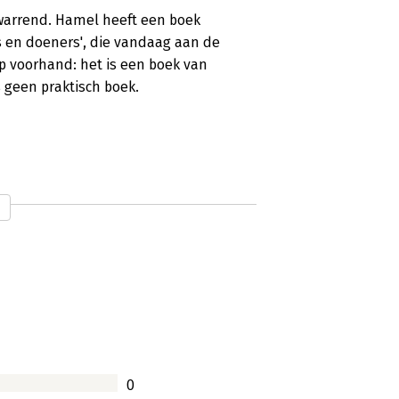
rwarrend. Hamel heeft een boek
 en doeners', die vandaag aan de
p voorhand: het is een boek van
 geen praktisch boek.
anagementgebod. Iedere manager weet
 diensten en processen noodzakelijk is
t de vernieuwing van het management
eld met de managementinnovatie? Niet
mentgoeroe Gary Hamel mag geloven
0