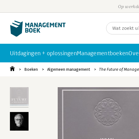
Op werkda
Uitdagingen + oplossingen
Managementboeken
Ove
Boeken
Algemeen management
The Future of Manag