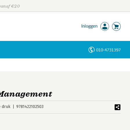
 vanaf €20
Inloggen
010-4731397
Personen
Trefwoorden
 Management
e druk
9781422102503