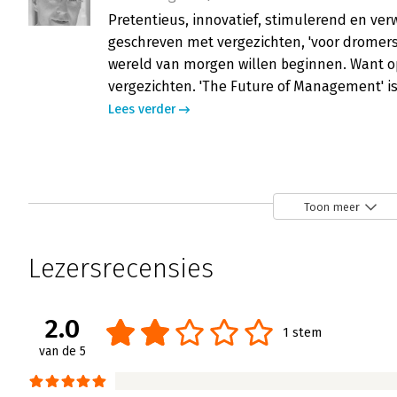
Pretentieus, innovatief, stimulerend en ve
geschreven met vergezichten, 'voor dromers
wereld van morgen willen beginnen. Want o
vergezichten. 'The Future of Management' is
Lees verder
The Future of Management
Hans van der Loo | 12 februari 2008
Toon meer
Innovatie geldt momenteel als hoogste m
dat het continue vernieuwen van producten,
Lezersrecensies
om succesvol te zijn. Maar hoe zit het me
zelf? Met andere woorden, hoe is het gest
zo goed, als men de woorden van manage
2.0
1 stem
uit zijn boek 'The Future of Management'.
van de 5
Lees verder