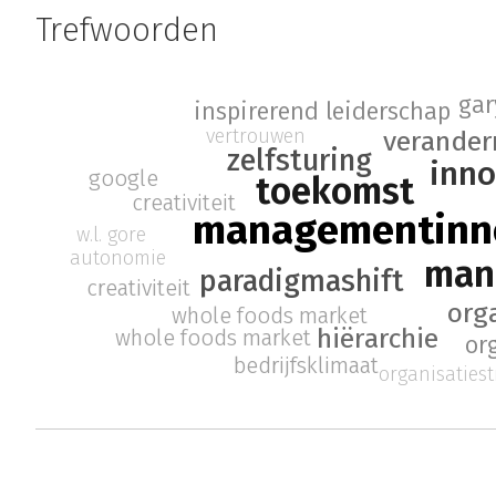
Trefwoorden
gar
inspirerend leiderschap
vertrouwen
verande
zelfsturing
inno
google
toekomst
creativiteit
managementinn
w.l. gore
autonomie
man
paradigmashift
creativiteit
org
whole foods market
hiërarchie
whole foods market
or
bedrijfsklimaat
organisaties