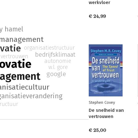
werkvloer
€ 24,99
y hamel
rmanagement
vatie
organisatiestructuur
bedrijfsklimaat
vertrouwen
ovatie
autonomie
w.l. gore
agement
google
anisatiecultuur
ganisatieverandering
Stephen Covey
tructuur
De snelheid van
vertrouwen
€ 25,00