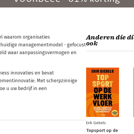
Anderen die di
l waarom organisaties
ook
 huidige managementmodel - gefocust
wereld waar aanpassingsvermogen en
ness innovaties en bevat
ementinnovatie. Met scherpzinnige
oe u uw bedrijf in een
Erik Giebels
Topsport op de