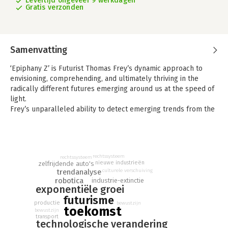
Levertijd ongeveer 9 werkdagen
Gratis verzonden
Samenvatting
‘Epiphany Z’ is Futurist Thomas Frey’s dynamic approach to
envisioning, comprehending, and ultimately thriving in the
radically different futures emerging around us at the speed of
light.
Frey’s unparalleled ability to detect emerging trends from the
smallest of clues gives him an edge on other futurists. Now
he’s sharing that edge with you.
What are tomorrow’s hottest industries?
What huge industries of today are doomed to extinction?
rechtssysteem
rechtssysteem
How will our lives be changed by advancements in robotics, in
nieuwe industrieën
zelfrijdende auto's
drone technology, in manufacturing and transportation?
culturele verschuiving
trendanalyse
robotica
How can education cope with the explosive new world of
industrie-extinctie
exponentiële groei
enhanced information, hyperactive business environments,
futurisme
cultural shifts that would have been unimaginable as recently
productie
bewustzijn
toekomst
as yesterday?
bewustzijn
transport
Who will be the masters of tomorrow’s universe and who will
technologische verandering