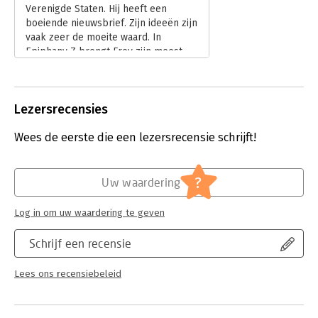
Verenigde Staten. Hij heeft een
boeiende nieuwsbrief. Zijn ideeën zijn
vaak zeer de moeite waard. In
Epiphany Z brengt Frey zijn meest
recente ideeën bijeen in een achttal
thema’s.
Lees verder
Lezersrecensies
Wees de eerste die een lezersrecensie schrijft!
?
Uw waardering
Log in om uw waardering te geven
Schrijf een recensie
Lees ons recensiebeleid