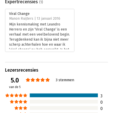
Uitgever:
Meeting Minds
Expertrecensies
(1)
Druk:
2
Verschijningsdatum:
24-1-2025
Viral Change
Manon Ruijters | 13 januari 2016
Hoofdrubriek:
Verandermanagement
Mijn kennismaking met Leandro
Herrero en zijn ‘Viral Change’ is een
verhaal met een veelbelovend begin.
Terugdenkend kan ik bijna niet meer
scherp achterhalen hoe en waar ik
‘viral change’ nu heb opgepikt. Is het
vaktaal of volksmond? Beide
misschien? Het begrip lijkt te
zoemen. Herrero heeft daar gevoel
Lezersrecensies
voor, taal maken.
Lees verder
5.0
3 stemmen
van de 5
3
0
0