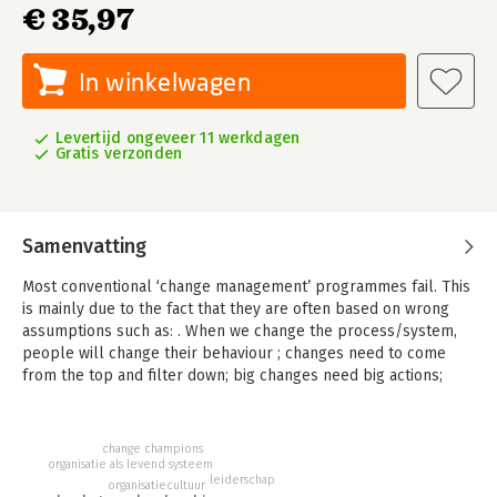
€ 35,97
In winkelwagen
Levertijd ongeveer 11 werkdagen
Gratis verzonden
Samenvatting
Most conventional ‘change management’ programmes fail. This
is mainly due to the fact that they are often based on wrong
assumptions such as: . When we change the process/system,
people will change their behaviour ; changes need to come
from the top and filter down; big changes need big actions;
cultural change is a painful, long-term process with no short-
term results. All these assumptions are flawed.
change champions
Viral Change(TM) provides a completely different framework
organisatie als levend systeem
for change. It shows how a combination of the right language
leiderschap
organisatiecultuur