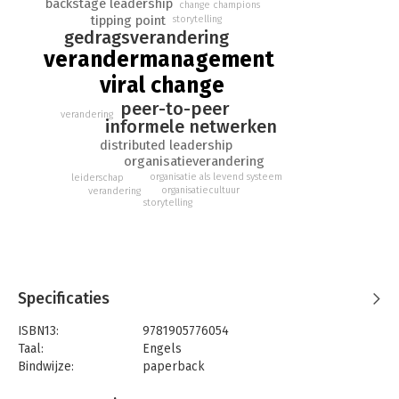
backstage leadership
and frame, a small set of non-negotiable behaviours (all
change champions
tipping point
storytelling
spread by a small number of activists) and the creation of
gedragsverandering
‘tipping points’, creates lasting cultural change in
verandermanagement
organisations.
viral change
peer-to-peer
verandering
informele netwerken
distributed leadership
organisatieverandering
organisatie als levend systeem
leiderschap
organisatiecultuur
verandering
storytelling
Specificaties
ISBN13:
9781905776054
Taal:
Engels
Bindwijze:
paperback
Aantal pagina's:
420