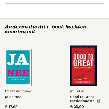
2. Mutual Sustainability: relaties centraal
3. De vier basisinstrumenten
4. Toepassingen op identiteit en bestaansrecht
5. Toepassing op strategie
6. Toepassing op organisatiestructuur
Anderen die dit e-book kochten,
7. Toepassing op besturing
kochten ook
8. Toepassing op medewerkers
9. Toepassing op commercie
10. Toepassing op maatschappij en milieu
11. Overige toepassingen
12. De eerste stappen
Nawoord
Jim van den Beuken
Jim Collins
Ja en Nee
Good to Great
(Nederlandstalig)
€ 17,99
€ 25,00