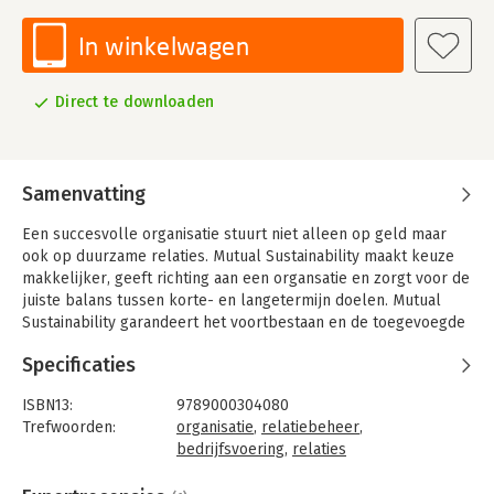
In winkelwagen
Direct te downloaden
Samenvatting
Een succesvolle organisatie stuurt niet alleen op geld maar
ook op duurzame relaties. Mutual Sustainability maakt keuze
makkelijker, geeft richting aan een organsatie en zorgt voor de
juiste balans tussen korte- en langetermijn doelen. Mutual
Sustainability garandeert het voortbestaan en de toegevoegde
waarde van uw organisatie door u te richten op relaties in het
Specificaties
besef van wederzijdse afhankelijkheid.
'Mutual Sustainability - Sturen op relaties' is een praktisch en
ISBN13:
9789000304080
inspirerend handboek voor managers. Per toepassingsgebied
Trefwoorden:
organisatie
,
relatiebeheer
,
beschrijven de auteurs waarom het beter is ook op relaties te
bedrijfsvoering
,
relaties
sturen en hoe u dat doet. Het biedt verscheidene instrumenten
Taal:
Nederlands
waarmee de resultaten bovendien meet- en vergelijkbaar zijn.
Bindwijze:
e-book