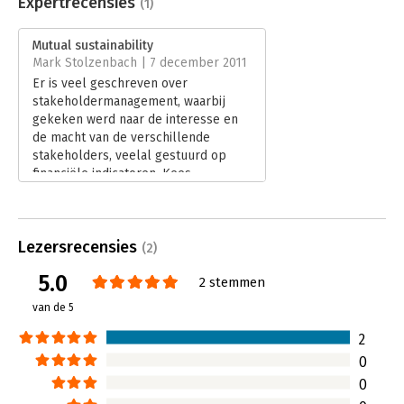
Expertrecensies
(1)
Beveiliging:
watermerk
Mutual Sustainability is verrassend helder en eenvoudig. Laat u
Bestandsformaat:
epub
Mutual sustainability
inspireren, en vooral: doe er wat mee. Het levert u veel op.
Aantal pagina's:
108
Mark Stolzenbach | 7 december 2011
Uitgever:
Unieboek | Het Spectrum
Er is veel geschreven over
Druk:
1
stakeholdermanagement, waarbij
Verschijningsdatum:
16-10-2011
gekeken werd naar de interesse en
de macht van de verschillende
Hoofdrubriek:
Organisatiekunde
stakeholders, veelal gestuurd op
financiële indicatoren. Kees
Verschoor en Jean-Paul Boerekamp
hebben in hun boek 'Mutual
sustainability' een nieuwe verdieping
Lezersrecensies
van stakeholdermanagement
(2)
gepresenteerd. Ze stellen niet alleen
5.0
2 stemmen
de relatie centraal, maar reiken ook
nog eens een instrument aan om de
van de 5
verschillende relaties te beoordelen,
te kwantificeren en zo werkelijk te
2
sturen op duurzame relaties.
0
Lees verder
0