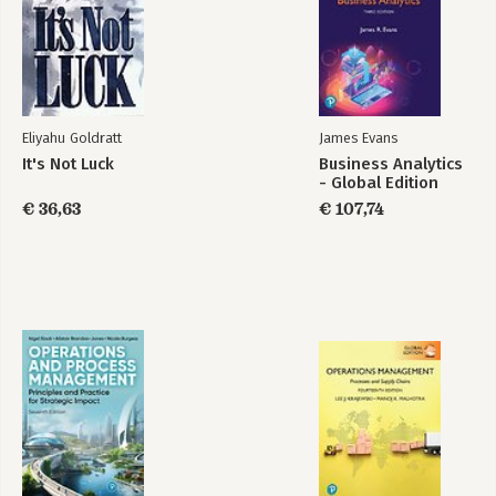
Het doel
De zwakste schakel
Bekijk alle boeken
Eliyahu Goldratt
James Evans
It's Not Luck
Business Analytics
- Global Edition
€ 36,63
€ 107,74