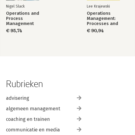
Nigel Slack
Lee Krajewski
Operations and
Operations
Process
Management:
Management
Processes and
Supply Chains,
€ 95,74
€ 90,94
Global Edition
Rubrieken
advisering
algemeen management
coaching en trainen
communicatie en media