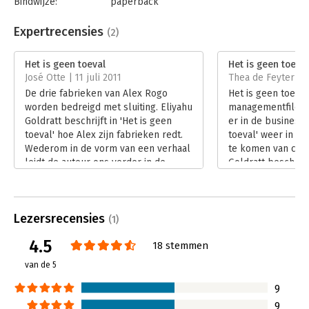
Bindwijze:
paperback
Aantal pagina's:
216
Uitgever:
Unieboek | Het Spectrum
Expertrecensies
(2)
Druk:
12
Verschijningsdatum:
11-4-2013
Het is geen toeval
Het is geen toeval
José Otte | 11 juli 2011
Thea de Feyter |
Hoofdrubriek:
Inkoop en logistiek
De drie fabrieken van Alex Rogo
Het is geen toeval
worden bedreigd met sluiting. Eliyahu
managementfilosoo
Goldratt beschrijft in 'Het is geen
er in de business
toeval' hoe Alex zijn fabrieken redt.
toeval' weer in sl
Wederom in de vorm van een verhaal
te komen van con
leidt de auteur ons verder in de
Goldratt beschrijf
geheimen van zijn Theory of
van denkprocesse
Constraints (TOC). We pakken de
professioneel als
draad op met dezelfde spelers zoals
toe te passen zijn.
Lezersrecensies
we die in 'Het doel' hebben leren
kennismaken met
(1)
kennen.
beperkingentheor
4.5
18 stemmen
Lees verder
voor conflicthant
boek met een vee
van de 5
managementmodel
doorspekken.
9
Lees verder
9