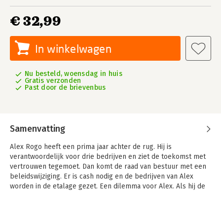
€ 32,99
In winkelwagen
Nu besteld, woensdag in huis
Gratis verzonden
Past door de brievenbus
Samenvatting
Alex Rogo heeft een prima jaar achter de rug. Hij is
verantwoordelijk voor drie bedrijven en ziet de toekomst met
vertrouwen tegemoet. Dan komt de raad van bestuur met een
beleidswijziging. Er is cash nodig en de bedrijven van Alex
worden in de etalage gezet. Een dilemma voor Alex. Als hij de
reorganisatie van zijn bedrijven succesvol afrondt, worden ze
met maximale winst verkocht. Als hij daar niet in slaagt, gaan ze
dicht. In beide gevallen zijn Alex en zijn medewerkers hun