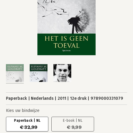
Paperback
Nederlands
2011
12e druk
9789000331079
Kies uw bindwijze
Paperback | NL
E-book | NL
€ 32,99
€ 9,99