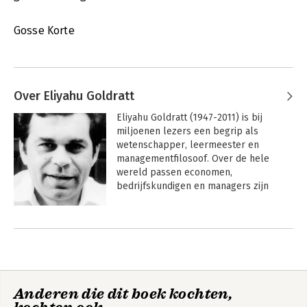
Gosse Korte
Over Eliyahu Goldratt
Eliyahu Goldratt (1947-2011) is bij 
miljoenen lezers een begrip als 
wetenschapper, leermeester en 
managementfilosoof. Over de hele 
wereld passen economen, 
bedrijfskundigen en managers zijn 
gedachtegoed toe in hun eigen 
organisaties. Hij werd internationaal 
Andere boeken door Eliyahu
erkend als baanbreker in de 
Goldratt
ontwikkeling van nieuwe 
managementconcepten en –systemen.
Anderen die dit boek kochten,