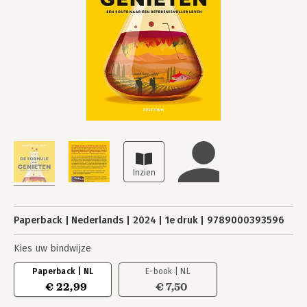
Paperback
Nederlands
2024
1e druk
9789000393596
Kies uw bindwijze
Paperback | NL
E-book | NL
€ 22,99
€ 7,50