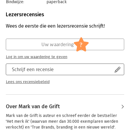
Bindwijze:
paperback
Aantal pagina's:
256
Uitgever:
Unieboek | Het Spectrum
Lezersrecensies
Druk:
1
Verschijningsdatum:
27-8-2024
Wees de eerste die een lezersrecensie schrijft!
Hoofdrubriek:
Persoonlijke effectiviteit
?
Uw waardering
Log in om uw waardering te geven
Schrijf een recensie
Lees ons recensiebeleid
Over Mark van de Grift
Mark van de Grift is auteur en schreef eerder de bestseller 
'Het merk ik' (waarvan meer dan 30.000 exemplaren werden 
verkocht) en 'True Brands, branding in een nieuwe wereld'. 