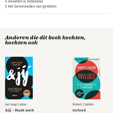
4 Genieten is betekenis
5 Het beïnvloeden van genieten
6 Genieten is waardering
7 De formule van genieten
8 Het grote genieten
Een woord van dank
Anderen die dit boek kochten,
Bronnen
kochten ook
Tips voor de Bar-to-Bar
Jan-Jaap Lukas
Robert Cialdini
&jij - Maak werk
Invloed