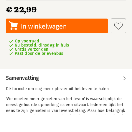
€ 22,99
In winkelwagen
Op voorraad
Nu besteld, dinsdag in huis
Gratis verzonden
Past door de brievenbus
Samenvatting
Dé formule om nog meer plezier uit het leven te halen
'We moeten meer genieten van het leven' is waarschijnlijk de
meest gehoorde opmerking na een uitvaart. Iedereen lijkt het
eens te zijn: genieten is van levensbelang. Maar hoe belangrijk
is genieten nu écht voor ons dagelijks leven? Klopt het cliché
dat het in de kleine dingen zit? Moeten we wel méér genieten?
Is genieten überhaupt maakbaar? En zo ja, hoe?