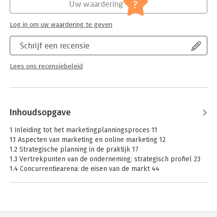
?
Uw waardering
en cases. Voor docenten staan hier collegesheets, PowerPoints
met figuren en tabellen, uitwerkingen.
Log in om uw waardering te geven
Bij dit boek kunnen docenten zelf toetsen samenstellen met
behulp van www.toetsopmaat.nl . Deze toetsenbank bevat alle
Schrijf een recensie
vragen uit de oefentoetsen voor studenten en daarnaast een
set unieke vragen voor de docent: ideaal voor een tentamen!
Lees ons recensiebeleid
Toetsen kunnen worden geëxporteerd naar diverse formats.
Inhoudsopgave
1 Inleiding tot het marketingplanningsproces 11
1.1 Aspecten van marketing en online marketing 12
1.2 Strategische planning in de praktijk 17
1.3 Vertrekpunten van de onderneming: strategisch profiel 23
1.4 Concurrentiearena: de eisen van de markt 44
1.5 Analyse van de bestaande situatie in de markt 47
1.6 Keuze voor een (aangepaste) strategie 48
1.7 Strategische groepen 52