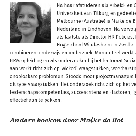
Na haar afstuderen als Arbeid- en 
Universiteit van Tilburg en gedeelte
Melbourne (Australië) is Maike de Bo
Nederland in Eindhoven. Na vervolg
als laatste als Director HR Policies
Hogeschool Windesheim in Zwolle. Hi
combineren: onderwijs en onderzoek. Momenteel werkt z
HRM opleiding en als onderzoeker bij het lectoraat Social
aan werkt richt zich op ‘wicked’ vraagstukken; weerbarsti
onoplosbare problemen. Steeds meer projectmanagers k
dit type vraagstukken. Het onderzoek richt zich op het ver
leiderschapscompetenties, succescriteria en -factoren, 
effectief aan te pakken.
Andere boeken door Maike de Bot