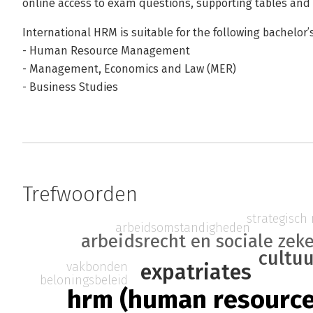
online access to exam questions, supporting tables and 
International HRM is suitable for the following bachelo
- Human Resource Management
- Management, Economics and Law (MER)
- Business Studies
Trefwoorden
strategisc
arbeidsomstandigheden
arbeidsrecht en sociale zek
cultu
vakbonden
expatriates
beloningsbeleid
hrm (human resourc