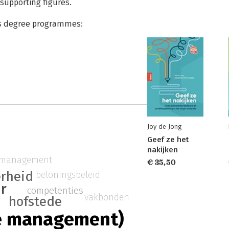
supporting figures.
r’s degree programmes:
Joy de Jong
Geef ze het
nakijken
h management
€ 35,50
erheid
beloningsbeleid
ur
competenties
vakbonden
hofstede
e management)