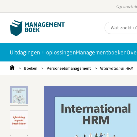
Op werkda
Uitdagingen + oplossingen
Managementboeken
Ove
Boeken
Personeelsmanagement
International HRM