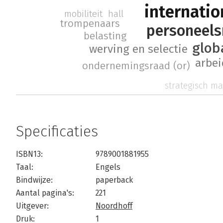
internatio
mobiliteit
hall
trompenaars
personeel
belasting
glob
werving en selectie
arbe
ondernemingsraad (or)
strategisch m
Specificaties
ISBN13:
9789001881955
Taal:
Engels
Bindwijze:
paperback
Aantal pagina's:
221
Uitgever:
Noordhoff
Druk:
1