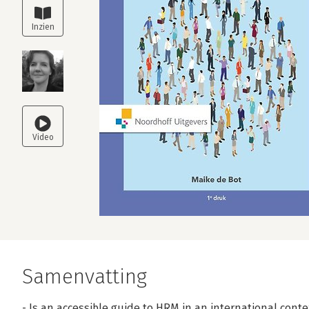
Samenvatting
- Is an accessible guide to HRM in an international conte