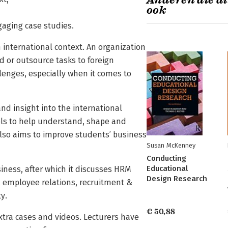
Anderen die di
ook
gaging case studies.
 international context. An organization
 or outsource tasks to foreign
lenges, especially when it comes to
d insight into the international
ools to help understand, shape and
also aims to improve students’ business
Susan McKenney
Conducting
Educational
siness, after which it discusses HRM
Design Research
es, employee relations, recruitment &
y.
€ 50,88
xtra cases and videos. Lecturers have