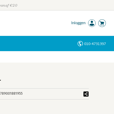
 vanaf €20
Inloggen
010-4731397
Personen
Trefwoorden
M
789001881955