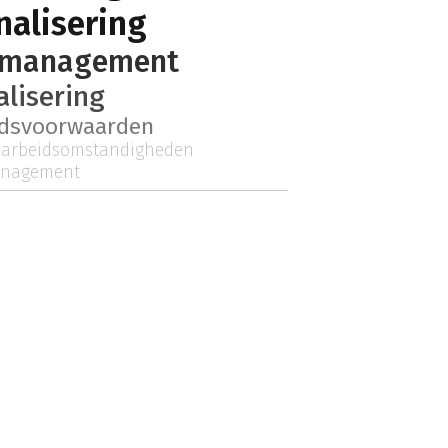
nalisering
smanagement
alisering
idsvoorwaarden
arbeidsomstandigheden
anagement