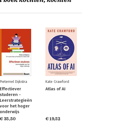
t boek kochten, kochten
Pieternel Dijkstra
Kate Crawford
Effectiever
Atlas of AI
studeren -
Leerstrategieën
voor het hoger
onderwijs
€ 35,50
€ 19,52