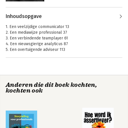
communiceren
ervaring bij de overheid als in het 
bedrijfsleven met het succesvol 
Andere boeken door Ariane
realiseren van veranderingsprocessen.
Inhoudsopgave
Moussault
Bekijk alle boeken
1. Een veelzijdige communicator 13
2. Een mediawijze professional 37
3. Een verbindende teamplayer 61
4. Een nieuwsgierige analyticus 87
5. Een overtuigende adviseur 113
6. Een transparante projectleider 133
7. Een wervende onderhandelaar 161
8. Een doelgerichte zelf-organisator 185
9. Een creatieve geest 215
10. Een professionele rapporteur 239
Anderen die dit boek kochten,
kochten ook
Illustratieverantwoording 260
Wegwijzer voor
Projectmanagement
Register 261
methoden bij
op maat
Over de auteurs 268
projectmanagement