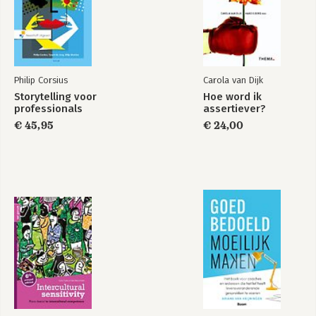
Philip Corsius
Carola van Dijk
Storytelling voor
Hoe word ik
professionals
assertiever?
€ 45,95
€ 24,00
Wegwijzer voor
methoden bij
projectmanagement
Bekijk alle boeken