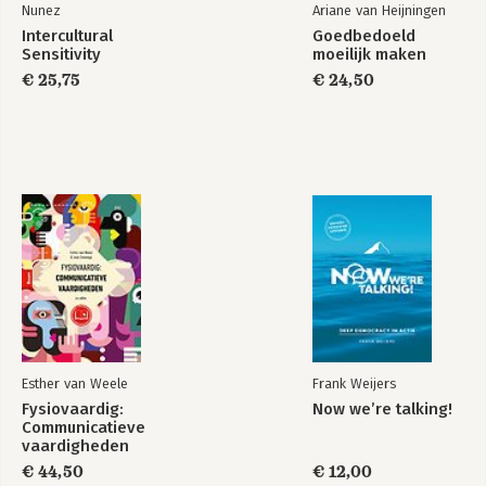
Nunez
Ariane van Heijningen
Intercultural
Goedbedoeld
Sensitivity
moeilijk maken
€ 25,75
€ 24,50
Esther van Weele
Frank Weijers
Fysiovaardig:
Now we’re talking!
Communicatieve
vaardigheden
€ 44,50
€ 12,00