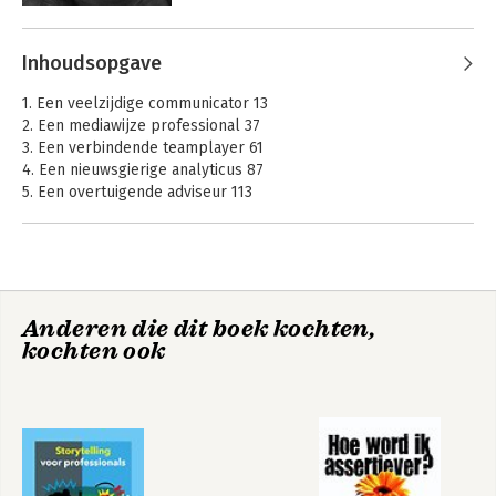
communiceren
ervaring bij de overheid als in het 
bedrijfsleven met het succesvol 
Andere boeken door Ariane
realiseren van veranderingsprocessen.
Inhoudsopgave
Moussault
Bekijk alle boeken
1. Een veelzijdige communicator 13
2. Een mediawijze professional 37
3. Een verbindende teamplayer 61
4. Een nieuwsgierige analyticus 87
5. Een overtuigende adviseur 113
6. Een transparante projectleider 133
7. Een wervende onderhandelaar 161
8. Een doelgerichte zelf-organisator 185
9. Een creatieve geest 215
10. Een professionele rapporteur 239
Anderen die dit boek kochten,
kochten ook
Illustratieverantwoording 260
Wegwijzer voor
Projectmanagement
Register 261
methoden bij
op maat
Over de auteurs 268
projectmanagement