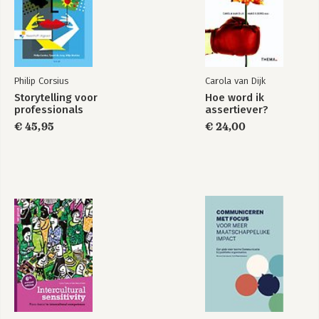
Philip Corsius
Carola van Dijk
Storytelling voor
Hoe word ik
professionals
assertiever?
€ 45,95
€ 24,00
Wegwijzer voor
methoden bij
projectmanagement
Bekijk alle boeken