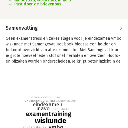
Nu besteld, woensdag in huis
Past door de brievenbus
Samenvatting
Geen examenstress en zeker slagen voor je eindexamen vmbo
wiskunde met Samengevat! Het boek biedt je een helder en
beknopt overzicht van alle examenstof. Met Samengevat kun
je grote hoeveelheden stof snel herhalen en overzien. Hoofd-
en bijzaken worden onderscheiden. Je krijgt beter inzicht in de
grote lijn van de stof en in de samenhang tussen de
verschillende wiskundige onderwerpen.
Samengevat vmbo-gt/mavo Wiskunde sluit volledig aan op het
actuele examenprogramma. Hiermee heb je het perfecte
uittreksel van alle examenstof in één boek, compact,
examenvoorbereiding
overzichtelijk en systematisch weergegeven. Binnen elk
examenprogramma
examenvragen
eindexamen
hoofdstuk worden de onderwerpen voor het vmbo-examen
mavo
zelfstudie
wiskunde kernachtig besproken en voorzien van
examentraining
verduidelijkende voorbeelden. De uitleg bij de begrippen
wiskunde
helpt je om de oefenvragen te beantwoorden.
vmbo
studiemateriaal