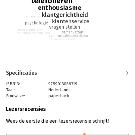
telefoneren
betere indruk en krijgt veel meer gedaan. Ook in lastige
enthousiasme
situaties.
klantgerichtheid
interpreteren
klantenservice
psychologie
vragen stellen
betrokkenheid tonen
samenvatten
non-verbale communicatie
communicatiestoornissen
betrokkenheid tonen
Specificaties
ISBN13:
9789013066319
Taal:
Nederlands
Bindwijze:
paperback
Aantal pagina's:
81
Uitgever:
VMN Media
Lezersrecensies
Druk:
1
Verschijningsdatum:
1-4-2010
Wees de eerste die een lezersrecensie schrijft!
Hoofdrubriek:
Psychologie