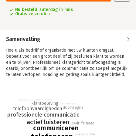
Nu besteld, zaterdag in huis
Gratis verzonden
Samenvatting
Hoe u als bedrijf of organisatie met uw klanten omgaat,
bepaalt voor een groot deel of zij besluiten klant te worden
en te blijven. Professioneel klantgericht telefoongedrag is
daarbij onontbeerlijk om de communicatie zo soepel mogelijk
te laten verlopen. Houding en gedrag zoals klantgerichtheid,
servicegerichtheid, vriendelijkheid, beleefdheid en
behulpzaamheid zijn daarbij belangrijke aspecten. Een aspect
dat vaak nog te weinig belicht wordt, is enthousiasme.
Enthousiasme is een krachtig middel en dit kan en mag veel
non-verbale communicatie
klantbeleving
interpreteren
meer worden ingezet in het leven, op het werk en bij het
doorvragen
telefoonvaardigheden
voeren van telefonische gesprekken.
professionele communicatie
actief luisteren
In 'Enthousiast telefoneren' leest u hoe u telefoontjes op uw
bedrijfsimago
communiceren
werk op een enthousiaste manier kunt beantwoorden. Dat
levert niet alleen veel plezier op, maar u maakt ook een veel
eerste indruk