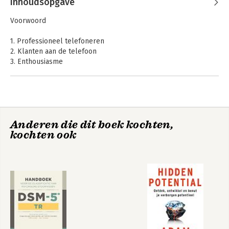
Inhoudsopgave
Voorwoord
1. Professioneel telefoneren
2. Klanten aan de telefoon
3. Enthousiasme
4. Effecten van enthousiasme
5. Klanten en enthousiasme
6. Enthousiast telefoneren
Literatuur en websites
Anderen die dit boek kochten,
Over de auteur
kochten ook