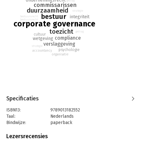
ondernemingsrecht
maar ook gedrag-, cultuur- en duurzaamheidsaspecten, en
gedrag
commissarissen
zelfs technologische ontwikkelingen, hebben een grote
duurzaamheid
strategie
invloed op de wijze waarop corporate governance wordt
bestuur
integriteit
bestuursrecht
ingevuld.
bestuursrecht
corporate governance
Het jaarlijks verschijnende Jaarboek Corporate Governance
toezicht
gedrag
cultuur
levert steevast een zinvolle bijdrage aan actuele discussie en
compliance
wetgeving
inspiratie. In deze vijftiende editie worden wederom
verslaggeving
strategie
uiteenlopende aspecten van Corporate Governance besproken
psychologie
accountancy
organisatie
door toonaangevende schrijvers uit verschillende disciplines.
Verschillende auteurs, afkomstig uit de wetenschap en de
praktijk, beschrijven actuele en relevante onderwerpen
rondom corporate governance. Corporate Governance is dan
ook een vakgebied overstijgend begrip en de verschillende
disciplines kunnen veel van elkaar leren.
Met deze multidisciplinaire perspectieven spreekt het
Specificaties
jaarboek een breed lezerspubliek aan van iedereen die door
ISBN13:
9789013182552
hun functie regelmatig geconfronteerd wordt met Corporate
Taal:
Nederlands
Governance vraagstukken. Dit betreft aan de ene kant de
Bindwijze:
paperback
bestuurders en commissarissen zelf, maar ook
Aantal pagina's:
268
wetenschappers en professionals zoals advocaten, adviseurs,
Uitgever:
Wolters Kluwer
accountants en institutionele beleggers. Met deze titel
Lezersrecensies