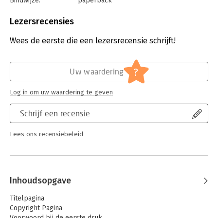
Bindwijze:
paperback
complete inleiding. De wet- en regelgeving in deze bundel is
Aantal pagina's:
440
bijgewerkt tot 4 februari 2019 en bevat de wetswijziging
Uitgever:
Wolters Kluwer
betreffende het verzoek registratie van een levenloos
Lezersrecensies
Druk:
1
geboren kind.
Verschijningsdatum:
1-3-2019
Wees de eerste die een lezersrecensie schrijft!
Hoofdrubriek:
Organisatiekunde
Jongbloed:
Staatsrecht - Grondrechten -
?
Uw waardering
Privacy(recht) incl. datalekken
Log in om uw waardering te geven
Schrijf een recensie
Lees ons recensiebeleid
Inhoudsopgave
Titelpagina
Copyright Pagina
Voorwoord bij de eerste druk