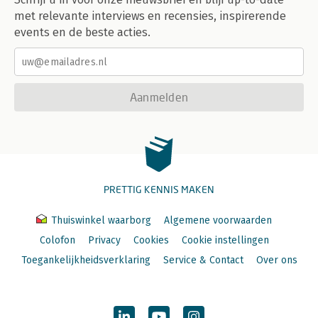
6.3 Providers; art. 54a Sr / 390
met relevante interviews en recensies, inspirerende
6.4 Art. 418 en 419 Sr / 397
events en de beste acties.
6.5 Parlementaire onschendbaarheid / 403
6.5.1 Ratio legis / 403
6.5.2 Voorwaarden / 404
Aanmelden
HOOFDSTUK 7
Besluit / 407
7.1 Inleiding / 407
7.2 Andermaal: de uitingsvrijheid / 408
7.3 Nodeloos grievend / 410
7.4 Ontbreken duidelijke grens / 412
7.5 Ruimdenkendheid en verontwaardiging / 414
PRETTIG KENNIS MAKEN
Jurisprudentieregister / 419
Thuiswinkel waarborg
Algemene voorwaarden
Trefwoordenregister / 443
Colofon
Privacy
Cookies
Cookie instellingen
Toegankelijkheidsverklaring
Service & Contact
Over ons