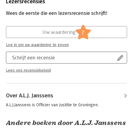
Uitgever:
Wolters Kluwer
Lezersrecensies
rechtspraak ter zake van uitingsdelicten. Evenals een
Druk:
4
beschrijving van de nieuwe bepalingen inzake belediging van
Verschijningsdatum:
10-9-2019
Wees de eerste die een lezersrecensie schrijft!
het Koningshuis, zoals die er na afschaffing van de
majesteitsschennis (2019) uitzien. In deze nieuwe druk wordt
Hoofdrubriek:
Juridisch
veel aandacht besteed aan recente wetswijzigingen en
Jongbloed:
Strafrecht algemeen
?
Uw waardering
daarnaast zijn veel onderdelen geheel herzien.
Serie:
Studiepockets strafrecht
‘Uitingsdelicten’ is zowel geschikt voor professionals,
Log in om uw waardering te geven
studenten als de geïnteresseerde leek.
Schrijf een recensie
Lees ons recensiebeleid
Over A.L.J. Janssens
A.L.J.Janssens is Officier van Justitie te Groningen.
Andere boeken door A.L.J. Janssens