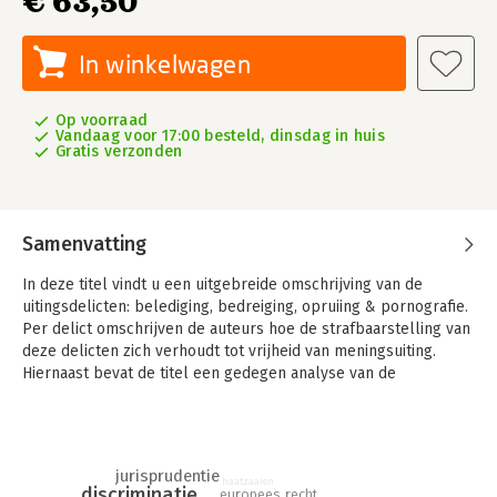
€ 63,50
In winkelwagen
Op voorraad
Vandaag voor 17:00 besteld, dinsdag in huis
Gratis verzonden
Samenvatting
In deze titel vindt u een uitgebreide omschrijving van de
uitingsdelicten: belediging, bedreiging, opruiing & pornografie.
Per delict omschrijven de auteurs hoe de strafbaarstelling van
deze delicten zich verhoudt tot vrijheid van meningsuiting.
Hiernaast bevat de titel een gedegen analyse van de
toenemende invloed van de Straatsburgse rechtspraak op de
rechtspraak ter zake van deze delicten.
Hoe verhouden uitingsdelicten zich tot de vrijheid van
jurisprudentie
meningsuiting? Een vraag die afgelopen jaren steeds actueler
haatzaaien
discriminatie
europees recht