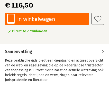
€ 116,50
In winkelwagen
Direct te downloaden
Samenvatting
Deze praktische gids biedt een diepgaand en actueel overzicht
van de wet- en regelgeving die op de Nederlandse trustsector
van toepassing is. U treft hierin naast de actuele wetgeving ook
beleidsregels, richtlijnen en verwijzingen naar relevante
jurisprudentie en literatuur.
Op 1 januari 2019 zijn de Wet toezicht trustkantoren 2018 en
het Besluit toezicht trustkantoren 2018 in werking getreden,
tegelijk met de Regeling toezicht trustkantoren 2018. Hiermee
zijn de regels voor trustkantoren en hun cliënten ingrijpend
veranderd. De nieuwe editie van Toezicht trustkantoren in