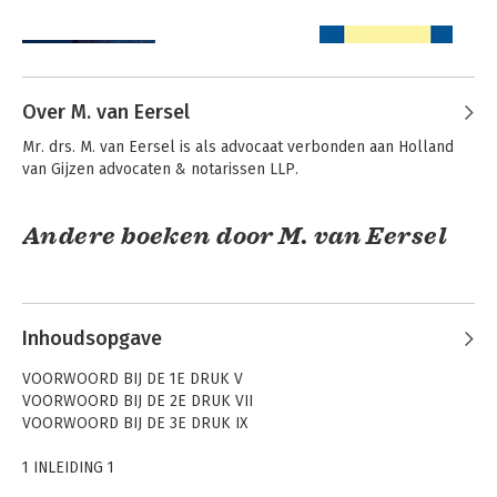
Over M. van Eersel
Mr. drs. M. van Eersel is als advocaat verbonden aan Holland 
van Gijzen advocaten & notarissen LLP.
Andere boeken door M. van Eersel
Kort begrip van het
Toezicht
Nederlands
trustkantoren in
Caribisch en
Nederland
Surinaams
Rechtspersonenrecht
Inhoudsopgave
VOORWOORD BIJ DE 1E DRUK V
VOORWOORD BIJ DE 2E DRUK VII
VOORWOORD BIJ DE 3E DRUK IX
1 INLEIDING 1
1.1 Maatschappelijke ontwikkelingen 1