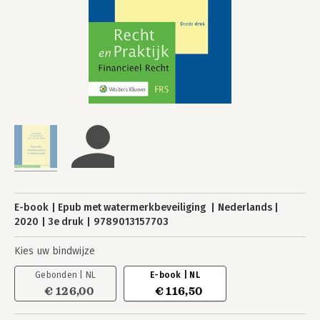
E-book
Epub met watermerkbeveiliging
Nederlands
2020
3e druk
9789013157703
Kies uw bindwijze
Gebonden | NL
E-book | NL
€ 126,00
€ 116,50