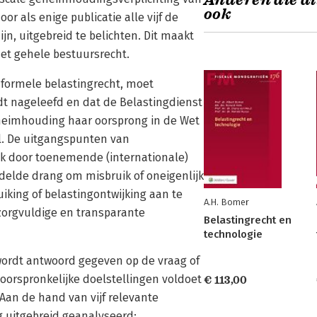
Anderen die di
ook
or als enige publicatie alle vijf de
n, uitgebreid te belichten. Dit maakt
het gehele bestuursrecht.
 formele belastingrecht, moet
dt nageleefd en dat de Belastingdienst
heimhouding haar oorsprong in de Wet
el. De uitgangspunten van
k door toenemende (internationale)
delde drang om misbruik of oneigenlijk
iking of belastingontwijking aan te
A.H. Bomer
zorgvuldige en transparante
Belastingrecht en
technologie
 wordt antwoord gegeven op de vraag of
orspronkelijke doelstellingen voldoet
€ 113,00
 Aan de hand van vijf relevante
 uitgebreid geanalyseerd: