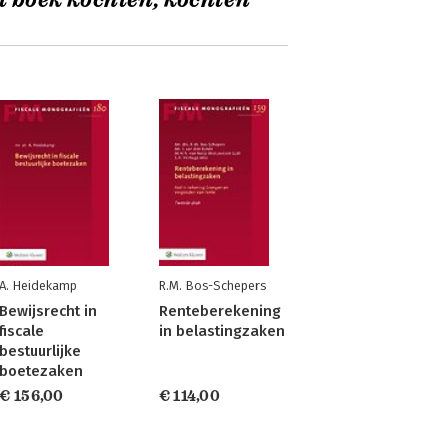
t boek kochten, kochten
A. Heidekamp
R.M. Bos-Schepers
Bewijsrecht in
Renteberekening
fiscale
in belastingzaken
bestuurlijke
boetezaken
€ 156,00
€ 114,00