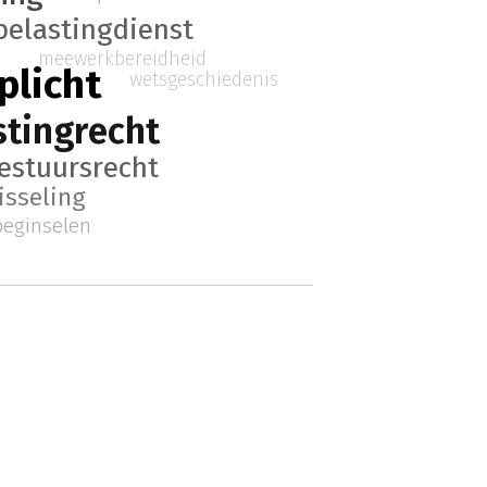
belastingdienst
meewerkbereidheid
plicht
wetsgeschiedenis
stingrecht
estuursrecht
isseling
beginselen