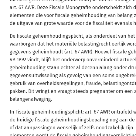
art. 67 AWR. Deze Fiscale Monografie onderscheidt zich do
elementen die voor fiscale geheimhouding van belang zij
de uitgave van grote waarde voor de fiscaliteit evenals 
De fiscale geheimhoudingsplicht, als onderdeel van het
waarborgen dat het materiële belastingrecht eerlijk wor
gegevens geheimhoudt (art. 67 AWR). Hoewel fiscale ge
VB 1892 vindt, blijft het onderwerp onverminderd actue
geheimhouding staan echter al decennialang onder dru
gegevensuitwisseling als gevolg van een soms ongebrei
gebruik van overheidsregelingen, fraude, belastingontdu
pakken. Dit wringt en vraagt steeds pregnanter om een 
belangenafweging.
In Fiscale geheimhoudingsplicht: art. 67 AWR ontrafeld
de huidige fiscale geheimhoudingsbepaling nog aan de o
of dat aanpassingen wenselijk of zelfs noodzakelijk zijn.
elementen wordt de fiscale geheimhoudingsverplichting