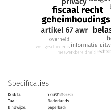
privacy
fiscaal recht
geheimhoudings
bela
artikel 67 awr
b
overheid
informatie-uitw
wetsgeschiedenis
rechts
meewerkbereidheid
Specificaties
ISBN13:
9789013165265
Taal:
Nederlands
Bindwijze:
paperback