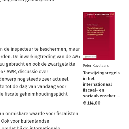
an de inspecteur te beschermen, maar
erden. De inwerkingtreding van de AVG
eau gebracht en ook de zwartgelakte
Peter Kavelaars
 67 AWR, discussie over
Toewijzingsregels
in het
erwerp nog steeds zeer actueel.
internationaal
te tot de dag van vandaag voor
fiscaal- en
 de fiscale geheimhoudingsplicht
sociaalverzekeringsrecht
€ 114,00
van onmisbare waarde voor fiscalisten
. Ook voor buitenlandse
g, omdat bij de internationale