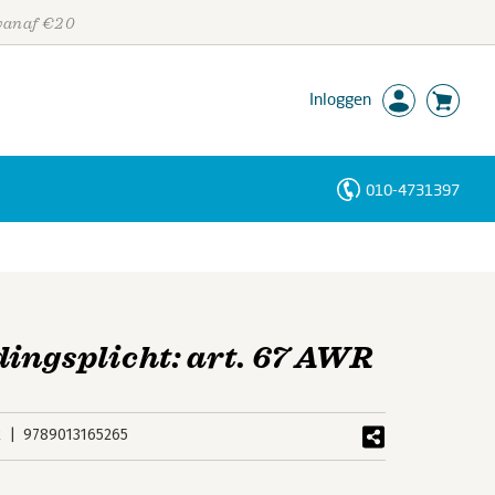
 vanaf €20
Inloggen
010-4731397
Personen
Trefwoorden
ingsplicht: art. 67 AWR
k
9789013165265