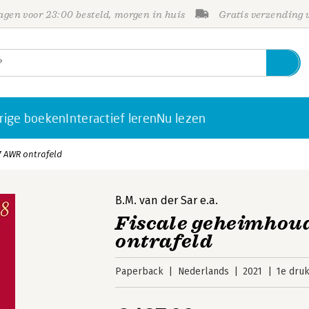
gen voor 23:00 besteld, morgen in huis
Gratis verzending
rige boeken
Interactief leren
Nu lezen
7 AWR ontrafeld
B.M. van der Sar
e.a.
Fiscale geheimhoud
ontrafeld
Paperback
Nederlands
2021
1e dru