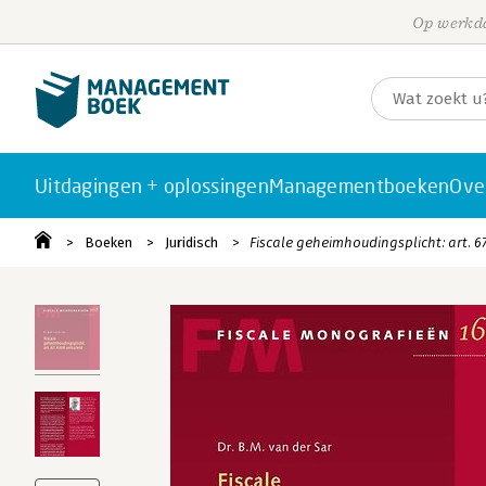
Op werkda
Uitdagingen + oplossingen
Managementboeken
Ove
Boeken
Juridisch
Fiscale geheimhoudingsplicht: art. 6