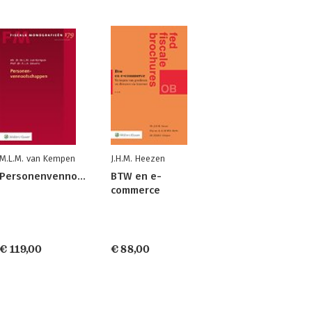
M.L.M. van Kempen
J.H.M. Heezen
Personenvennootschappen
BTW en e-
commerce
€ 119,00
€ 88,00