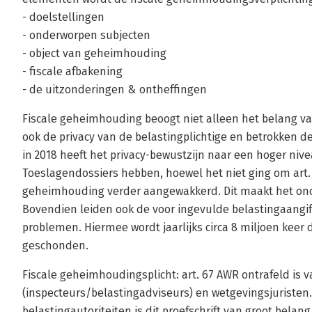
- doelstellingen
- onderworpen subjecten
- object van geheimhouding
- fiscale afbakening
- de uitzonderingen & ontheffingen
Fiscale geheimhouding beoogt niet alleen het belang v
ook de privacy van de belastingplichtige en betrokken d
in 2018 heeft het privacy-bewustzijn naar een hoger niv
Toeslagendossiers hebben, hoewel het niet ging om art.
geheimhouding verder aangewakkerd. Dit maakt het ond
Bovendien leiden ook de voor ingevulde belastingaangif
problemen. Hiermee wordt jaarlijks circa 8 miljoen keer
geschonden.
Fiscale geheimhoudingsplicht: art. 67 AWR ontrafeld is 
(inspecteurs/belastingadviseurs) en wetgevingsjuristen
belastingautoriteiten is dit proefschrift van groot belan