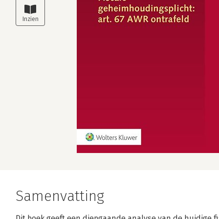
Samenvatting
Dit boek geeft een diepgaande analyse van de huidige f