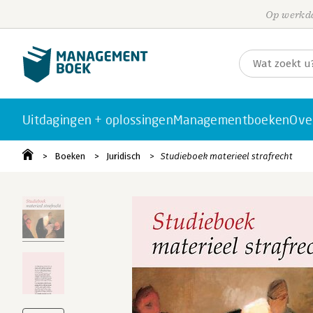
Op werkda
Uitdagingen + oplossingen
Managementboeken
Ove
Boeken
Juridisch
Studieboek materieel strafrecht