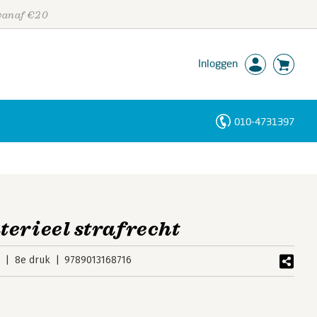
 vanaf €20
Inloggen
010-4731397
Personen
Trefwoorden
erieel strafrecht
3
8e druk
9789013168716