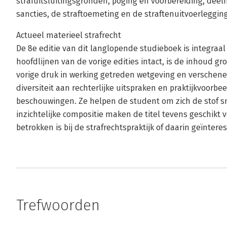
strafuitsluitingsgronden, poging en voorbereiding, deel
sancties, de straftoemeting en de straftenuitvoerlegging
Actueel materieel strafrecht
De 8e editie van dit langlopende studieboek is integraa
hoofdlijnen van de vorige edities intact, is de inhoud gr
vorige druk in werking getreden wetgeving en verschenen
diversiteit aan rechterlijke uitspraken en praktijkvoorb
beschouwingen. Ze helpen de student om zich de stof sn
inzichtelijke compositie maken de titel tevens geschikt v
betrokken is bij de strafrechtspraktijk of daarin geïnteres
Trefwoorden