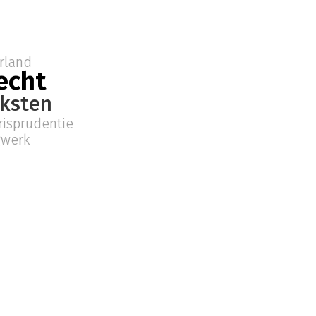
rland
echt
ksten
risprudentie
gwerk