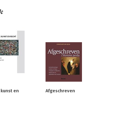
k
 kunst en
Afgeschreven