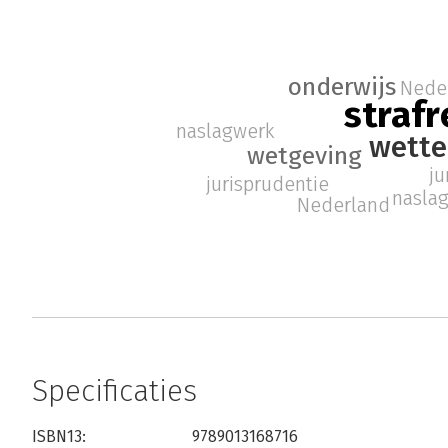
onderwijs
Nede
strafr
naslagwerk
wette
wetgeving
ju
jurisprudentie
nasla
Nederland
Specificaties
ISBN13:
9789013168716