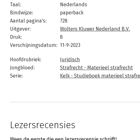
Taal:
Nederlands
Bindwijze:
paperback
Aantal pagina's:
728
Uitgever:
Wolters Kluwer Nederland B.V.
Druk:
8
Verschijningsdatum:
11-9-2023
Hoofdrubriek:
Juridisch
Jongbloed:
Strafrecht - Materieel strafrecht
Serie:
Kelk - Studieboek materieel strafr
Lezersrecensies
Wees de eerste die een lezersrecensie schrijft!