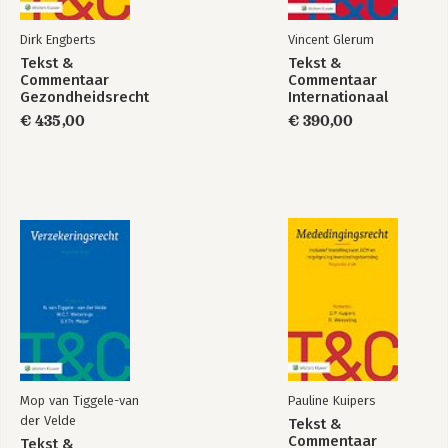
Dirk Engberts
Vincent Glerum
Tekst &
Tekst &
Commentaar
Commentaar
Gezondheidsrecht
Internationaal
strafrecht en
€ 435,00
€ 390,00
strafrechtelijke
samenwerking
Mop van Tiggele-van
Pauline Kuipers
der Velde
Tekst &
Commentaar
Tekst &