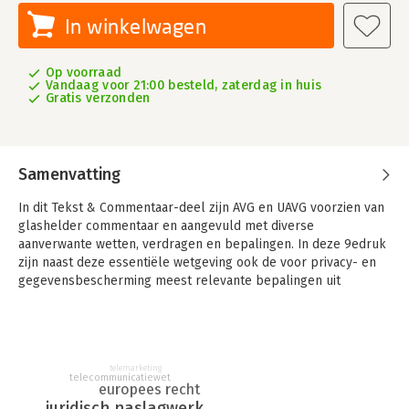
In winkelwagen
Op voorraad
Vandaag voor 21:00 besteld, zaterdag in huis
Gratis verzonden
Samenvatting
In dit Tekst & Commentaar-deel zijn AVG en UAVG voorzien van
glashelder commentaar en aangevuld met diverse
aanverwante wetten, verdragen en bepalingen. In deze 9edruk
zijn naast deze essentiële wetgeving ook de voor privacy- en
gegevensbescherming meest relevante bepalingen uit
aanverwante wetgeving opgenomen.
Tekst & Commentaar Privacy- en gegevensbeschermingsrecht
vormt dé kennisbron bij uitstek voor een korte en
overzichtelijke uitleg van de geldende wettekst. Daarbij komt
telemarketing
telecommunicatiewet
ook de belangrijkste rechtspraak aan de orde en wordt
europees recht
verwezen naar relevante literatuur. De uitgave is daarmee
juridisch naslagwerk