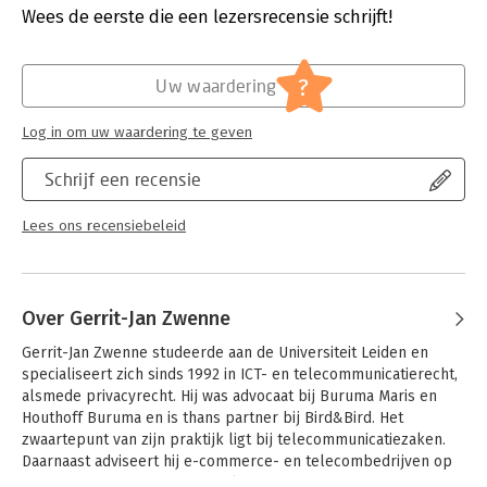
Verschijningsdatum:
25-9-2024
behoeve van de bestrijding van online seksueel misbruik van
Wees de eerste die een lezersrecensie schrijft!
kinderen.
Hoofdrubriek:
Juridisch
- T&C Privacy- en gegevensbeschermingsrecht
Jongbloed:
(Tele)communicatie (w.o. OPTA;
?
Uw waardering
informatiemedia, kabel; hosting; email;
- Geactualiseerde wetgeving, rechtspraak en literatuur
privacy)
Log in om uw waardering te geven
Serie:
Tekst en Commentaar
- AVG en UAVG
Schrijf een recensie
- Wet politiegegevens (Wpg)
- Bepalingen uit hoofdstuk 11 van de Telecommunicatiewet
Lees ons recensiebeleid
- Opname van Verordening 2021/1232
Over Gerrit-Jan Zwenne
Gerrit-Jan Zwenne studeerde aan de Universiteit Leiden en 
specialiseert zich sinds 1992 in ICT- en telecommunicatierecht, 
alsmede privacyrecht. Hij was advocaat bij Buruma Maris en 
Houthoff Buruma en is thans partner bij Bird&Bird. Het 
zwaartepunt van zijn praktijk ligt bij telecommunicatiezaken. 
Daarnaast adviseert hij e-commerce- en telecombedrijven op 
het gebied van privacy. Hij is als universitair hoofddocent 