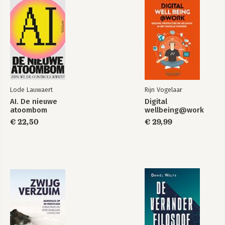
wekelijkse actualiteit vanuit de lens van 
beeldvorming. 

Zijn meest recente keynote op het event 
“Gedragsgenoten” kreeg een 9.5 beoordeling. 

Zijn boek “Gamechangers: Hoe kleine ingrepen 
grote veranderingen ontketenen” gaat over de 
vraag waarom zoveel goedbedoelde pogingen tot 
Lode Lauwaert
Rijn Vogelaar
verandering vastlopen en hoe je positieve 
AI. De nieuwe
Digital
verandering kan ontketenen in organisaties en in 
atoombom
wellbeing@work
de samenleving. Het boek geeft een verrassende 
€ 22,50
€ 29,99
blik op hoe je bloeiende culturen ontwerpt en 
hoe je verandering kan ontketenen. Een must voor 
iedereen die de hardnekkige weerstand tegen 
verandering zat is.  
