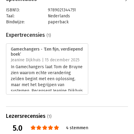
ISBN13:
9789021344751
Taal:
Nederlands
Bindwijze:
paperback
Aantal pagina's:
288
Uitgever:
Alfabet uitgevers
Expertrecensies
(1)
Druk:
1
Verschijningsdatum:
24-11-2025
Gamechangers - ‘Een fijn, verdiepend
boek’
Hoofdrubriek:
Verandermanagement
Jeanine Dijkhuis | 15 december 2025
In Gamechangers laat Tom de Bruyne
zien waarom echte verandering
zelden begint met een oplossing,
maar met het begrijpen van
systemen. Recensent Jeanine Dijkhuis
beschrijft het boek als een
verdiepend en praktisch handboek
voor leiders, marketeers en
veranderaars die complexe systemen
Lezersrecensies
(1)
van binnenuit in beweging willen
5.0
brengen.
4 stemmen
Lees verder