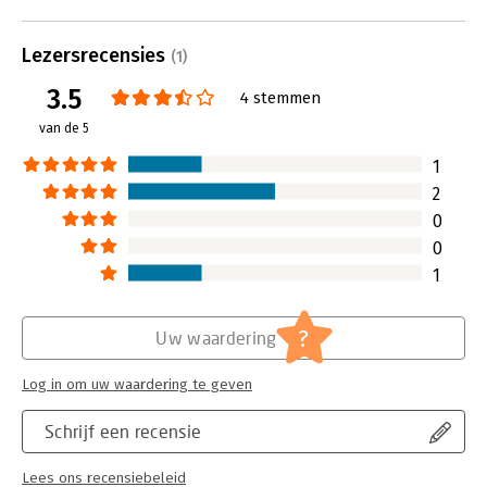
kant. In de praktijk blijkt het toch te
problemen in het
kunnen.
medewerkers als 
Lees verder
Lezersrecensies
blokkades in de or
(1)
Lees verder
3.5
4 stemmen
van de 5
1
2
0
0
1
?
Uw waardering
Log in om uw waardering te geven
Schrijf een recensie
Lees ons recensiebeleid