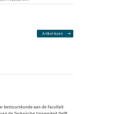
Artikel lezen
aar bestuurskunde aan de Faculteit 
n de Technische Universiteit Delft. 