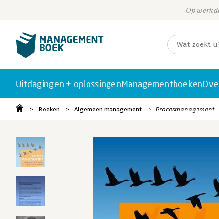
Op werkda
Uitdagingen + oplossingen
Managementboeken
Ove
Boeken
Algemeen management
Procesmanagement