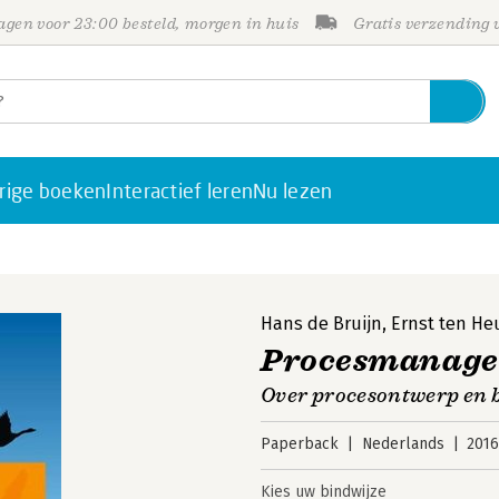
gen voor 23:00 besteld, morgen in huis
Gratis verzending
rige boeken
Interactief leren
Nu lezen
Hans de Bruijn
,
Ernst ten He
Procesmanag
Over procesontwerp en 
Paperback
Nederlands
201
Kies uw bindwijze