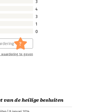
3
4
3
1
0
?
rdering
 waardering te geven
t van de heilige besluiten
ijten
8 januari 2014