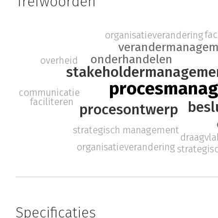
Trefwoorden
fac
organisatieverandering
verandermanagem
onderhandelen
overheid
stakeholdermanageme
procesmana
communicatie
faciliteren
besl
procesontwerp
strategisch management
draagvla
organisatieverandering
strategi
Specificaties