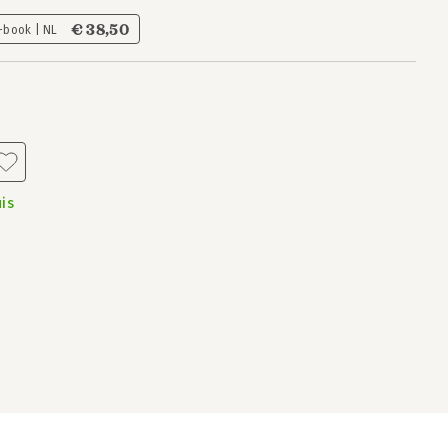
€ 38,50
-book | NL
is