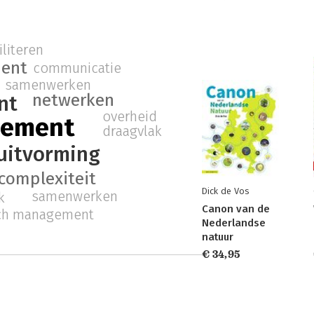
iliteren
ent
communicatie
samenwerken
netwerken
nt
overheid
gement
draagvlak
uitvorming
complexiteit
Dick de Vos
samenwerken
k
Canon van de
sch management
Nederlandse
natuur
€ 34,95