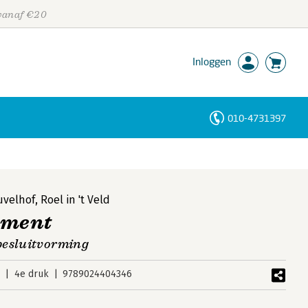
 vanaf €20
Inloggen
010-4731397
Personen
Trefwoorden
uvelhof
,
Roel in 't Veld
ement
besluitvorming
6
4e druk
9789024404346