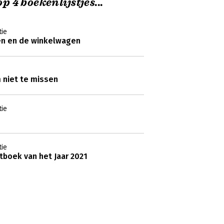
p 4 boekenlijstjes...
ie
en en de winkelwagen
niet te missen
ie
ie
boek van het Jaar 2021