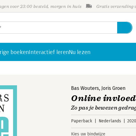
gen voor 23:00 besteld, morgen in huis
Gratis verzending
rige boeken
Interactief leren
Nu lezen
Bas Wouters
,
Joris Groen
Online invloed
Zo pas je bewezen gedrag
Paperback
Nederlands
202
Kies uw bindwijze