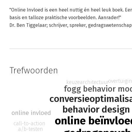
"Online Invloed is een heel nuttig én heel leuk boek. 
basis en talloze praktische voorbeelden. Aanrader!"
Dr. Ben Tiggelaar; schrijver, spreker, gedragswetenscha
Trefwoorden
overtuigi
keuzearchitectuur
fogg behavior mo
conversieoptimalis
behavior design
online invloed
online beïnvloe
call-to-action
a/b-testen