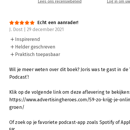
Lees ons recensiebeleid
Log in om uw
Online Invloed – KISS want denktijd v
Sigrid van Iersel | 25 juni 2020
Echt een aanrader!
J. Dost | 29 december 2021
Invloed uitoefenen op online publiek betek
die zelf zo min mogelijk moeite willen doe
Inspirerend
mogelijk. En dat is ook precies wat Bas Wou
Helder geschreven
hebben met hun boek Online invloed: ze mak
Praktisch toepasbaar
gemakkelijk.
Lees verder
Wil je meer weten over dit boek? Joris was te gast in de 
Podcast’!
Online invloed – Voor iedereen die wer
Klik op de volgende link om deze aflevering te bekijken
Eric van Arendonk | 12 juni 2020
https://www.advertisingheroes.com/59-zo-krijg-je-onli
‘Zo pas je bewezen gedragspsychologie toe v
groen/
ondertitel van Online invloed. Op de kaft p
minder dan Dr. Robert Cialdini: ‘A must-read 
Of zoek op je favoriete podcast-app zoals Spotify of Ap
persuasion.’
59'.