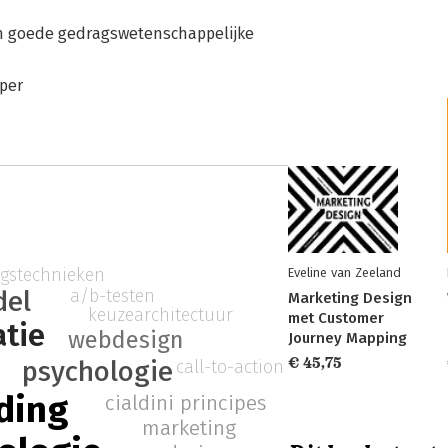
Een goede gedragswetenschappelijke
pper
ngstechnieken
Eveline van Zeeland
del
a/b-testen
Marketing Design
keuzearchitectuur
met Customer
atie
webdesign
Journey Mapping
€ 45,75
psychologie
call-to-action
ding
cialdini principes
marketing