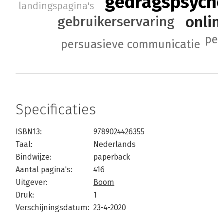
gedragspsych
landingspagina's
onli
gebruikerservaring
pe
persuasieve communicatie
Specificaties
ISBN13:
9789024426355
Taal:
Nederlands
Bindwijze:
paperback
Aantal pagina's:
416
Uitgever:
Boom
Druk:
1
Verschijningsdatum:
23-4-2020