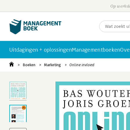
Op werkda
Uitdagingen + oplossingen
Managementboeken
Ove
Boeken
Marketing
Online invloed