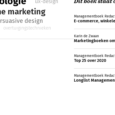
ologie
Dit boek staat o
ux-design
ne marketing
Managementboek Redact
rsuasive design
E-commerce, winkel
overtuigingstechnieken
Karin de Zwaan
Marketingboeken om 
Managementboek Redact
Top 25 over 2020
Managementboek Redact
Longlist Management