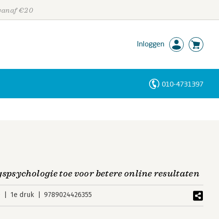
 vanaf €20
Inloggen
010-4731397
Personen
Trefwoorden
spsychologie toe voor betere online resultaten
0
1e druk
9789024426355