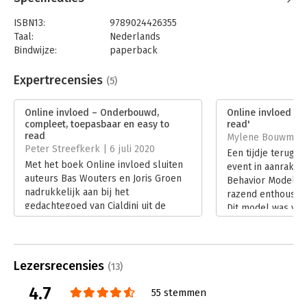
ISBN13:
9789024426355
Taal:
Nederlands
Bindwijze:
paperback
Aantal pagina's:
416
Uitgever:
Boom
Expertrecensies
(5)
Druk:
1
Verschijningsdatum:
23-4-2020
Online invloed – Onderbouwd,
Online invloed - 
compleet, toepasbaar en easy to
read'
Hoofdrubriek:
Marketing
read
Mylene Bouwman | 
Peter Streefkerk | 6 juli 2020
Een tijdje terug k
Met het boek Online invloed sluiten
event in aanrakin
auteurs Bas Wouters en Joris Groen
Behavior Model, e
nadrukkelijk aan bij het
razend enthousias
gedachtegoed van Cialdini uit de
Dit model was voo
vorige eeuw en geven er een digitale
naar verkopen via 
invulling aan. En alleen dat al maakt
social media en e-
dit boek een waardevolle aanvulling
Lees verder
op het ‘online’ repertoire.
Lezersrecensies
(13)
Lees verder
4.7
55 stemmen