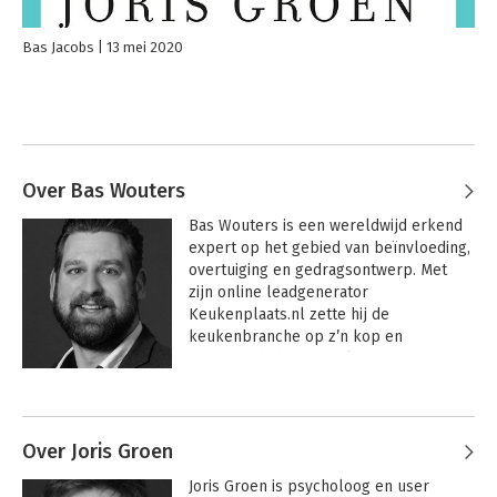
Bas Jacobs
13 mei 2020
Over Bas Wouters
Bas Wouters is een wereldwijd erkend 
expert op het gebied van beïnvloeding, 
overtuiging en gedragsontwerp. Met 
zijn online leadgenerator 
Keukenplaats.nl zette hij de 
keukenbranche op z’n kop en 
genereerde hij een miljoenenomzet. 
Nadat hij zijn bedrijf had verkocht en 
Andere boeken door Bas Wouters
het Online Influence Institute had 
opgericht, vroeg Dr. Robert Cialdini – de 
‘Godfather of Influence’ – hem om 
Over Joris Groen
samen het Cialdini Institute op te 
Joris Groen is psycholoog en user 
richten. Als CEO van dit instituut helpt 