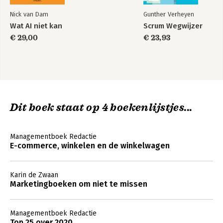
En nu: de praktijk 273
Nick van Dam
Gunther Verheyen
Online adverteren 275
Wat AI niet kan
Scrum Wegwijzer
Displayadvertenties 279
Social-media-advertenties 289
€ 29,00
€ 23,93
E-mailadvertenties 297
Zoekmachineadverenties 313
Landingspagina’s 319
Productdetailpagina’s 339
De check-out 353
Conversieonderzoek 377
Dit boek staat op 4 boekenlijstjes...
Webanalyse 383
Optimaliseren door te experimenteren 385
Stappenplan 391
Managementboek Redactie
Checklists voor de verschillende toepassingen 397
E-commerce, winkelen en de winkelwagen
Dankwoord 407
Verder lezen 409
Karin de Zwaan
Over de auteurs 411
Marketingboeken om niet te missen
Literatuurlijst 413
Managementboek Redactie
Top 25 over 2020