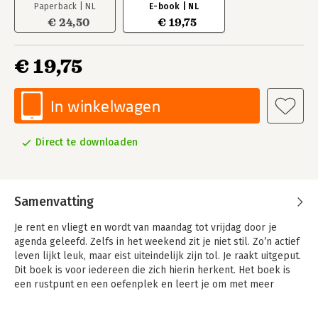
Paperback | NL
E-book | NL
€ 24,50
€ 19,75
€ 19,75
In winkelwagen
Direct te downloaden
Samenvatting
Je rent en vliegt en wordt van maandag tot vrijdag door je
agenda geleefd. Zelfs in het weekend zit je niet stil. Zo’n actief
leven lijkt leuk, maar eist uiteindelijk zijn tol. Je raakt uitgeput.
Dit boek is voor iedereen die zich hierin herkent. Het boek is
een rustpunt en een oefenplek en leert je om met meer
aandacht te leven. Aandacht voor jezelf en voor anderen terwijl
je de regie houdt over je eigen leven.