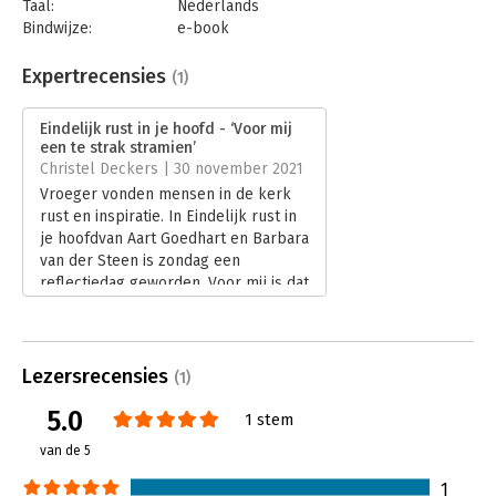
Taal:
Nederlands
Bindwijze:
e-book
Beveiliging:
watermerk
Bestandsformaat:
epub
Expertrecensies
(1)
Aantal pagina's:
256
Uitgever:
Boom
Eindelijk rust in je hoofd - ‘Voor mij
Druk:
1
een te strak stramien’
Verschijningsdatum:
21-6-2021
Christel Deckers | 30 november 2021
Vroeger vonden mensen in de kerk
Hoofdrubriek:
Psychologie
rust en inspiratie. In Eindelijk rust in
je hoofdvan Aart Goedhart en Barbara
van der Steen is zondag een
reflectiedag geworden. Voor mij is dat
een te strak stramien.
Lees verder
Lezersrecensies
(1)
5.0
1 stem
van de 5
1