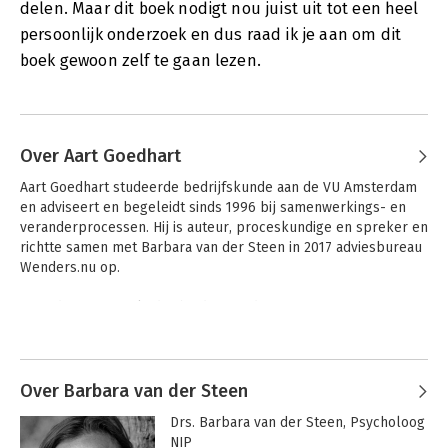
delen. Maar dit boek nodigt nou juist uit tot een heel
persoonlijk onderzoek en dus raad ik je aan om dit
boek gewoon zelf te gaan lezen.
Over Aart Goedhart
Aart Goedhart studeerde bedrijfskunde aan de VU Amsterdam 
en adviseert en begeleidt sinds 1996 bij samenwerkings- en 
veranderprocessen. Hij is auteur, proceskundige en spreker en 
richtte samen met Barbara van der Steen in 2017 adviesbureau 
Wenders.nu op.

Hij is daarnaast opleider bij de Foundation Of Corporate 
Learning (FCE) in de Leergang ‘Proceskunde, Werken met 
Andere boeken door Aart Goedhart
Aandacht’, waar managers en organisatieprofessionals hun 
procesvaardigheden bij complexe veranderingen vergroten. 
Ook is hij kerndocent bij ‘The School of Life, heldere ideeën 
Over Barbara van der Steen
voor het alledaagse leven’.

Drs. Barbara van der Steen, Psycholoog 
NIP 

In 2016 verscheen ‘Proceskunde, een pleidooi voor werken 