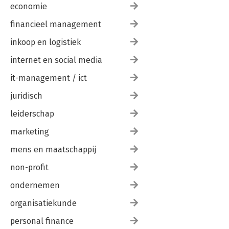
DAG 42 Zondag Reflectiedag
economie
financieel management
Verankeren van jouw 40 dagen
Terugblik
inkoop en logistiek
Inzichten
Obstakels
internet en social media
Jouw aandachtskompas
Jouw verdere reis
it-management / ict
juridisch
BIJLAGE 1 Zelfscan ‘Mijn vragen voor op reis’
BIJLAGE 2 Waar sta je nu? Jouw aandachtskompas
leiderschap
Bronnen
marketing
mens en maatschappij
non-profit
ondernemen
organisatiekunde
personal finance