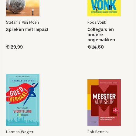
4. De opdracht acquireren en contracteren
4.1 Inzetbaarheid en productiviteit: manage de zaagtand!
4.2 Het inkoopproces van B2B-diensten en de buyers journey
Stefanie Van Moen
Roos Vonk
4.3 Hoe creëer je een onderscheidende personal brand?
Spreken met impact
Collega's en
4.3.1 Kenmerken van een authentieke en magic personal brand
andere
4.3.2 Personal branding als proces of werkwoord
ongemakken
4.4 Marketing en sales van consultingopdrachten
€ 29,99
€ 14,50
4.4.1 Je consultancymarketingplan ontwikkelen
4.4.2 De marketingstrategie van consultancydiensten: verover
een nieuwe markt
4.5 21e-eeuwse marketingtechnieken voor consultancydiensten
4.5.1 Brandaandacht creëren door market gravity
4.5.2 Contentmarketing: key voor consultants
4.5.3 High impact social selling inrichten
4.5.4 Monitor je pijplijn via marketing automation en marketing
analytics
4.6 Het proposalproces: management van verwachtingen
4.6.1 Het pre-proposalproces
4.6.2 Het proposalproces en het sluiten van de deal
4.7 Het contract, pricing en nieuwe verdienmodellen
4.8 Successen vieren tijdens het proposalproces
Herman Wegter
Rob Bertels
4.9 De NIC Groep-case: contentmarketing in de praktijk