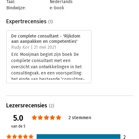
Taal:
Nederlands
Bindwijze:
e-book
Beveiliging:
watermerk
Bestandsformaat:
epub
Expertrecensies
(1)
Aantal pagina's:
340
Uitgever:
Boom
De complete consultant - 'Rijkdom
Druk:
1
aan aanpakken en competenties'
Verschijningsdatum:
1-4-2021
Rudy Kor | 21 mei 2021
Eric Mooijman begint zijn boek De
Hoofdrubriek:
Advisering
complete consultant met een
overzicht van ontwikkelingen in het
consultingvak, en een voorspelling:
het einde van bestaande ‘consulting-
competencyframeworks'. De kern van
het boek is Mooijmans (10 jaar KPMG
Consulting, en nu 20 jaar zelfstandig
adviseur) model voor de Complete
Lezersrecensies
(2)
Consultant.
5.0
Lees verder
2 stemmen
van de 5
2